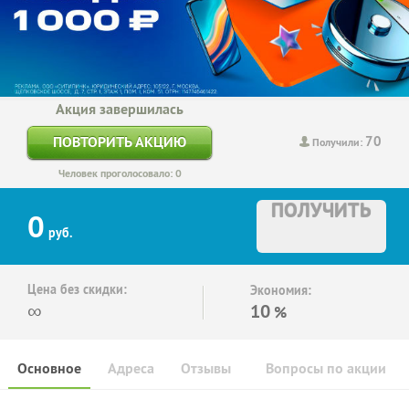
Акция завершилась
70
ПОВТОРИТЬ АКЦИЮ
Получили:
Человек проголосовало: 0
ПОЛУЧИТЬ
0
руб.
Цена без скидки:
Экономия:
∞
10
%
Основное
Адреса
Отзывы
Вопросы по акции