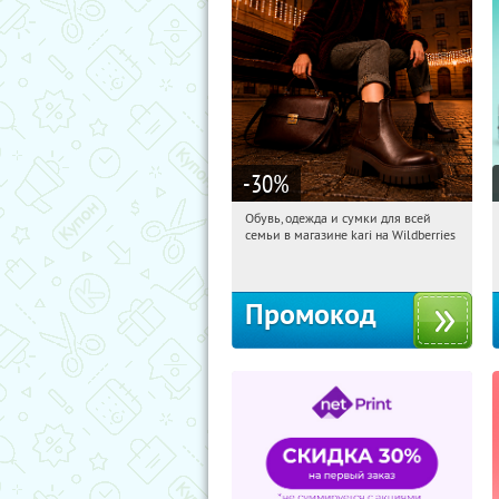
-30
%
Обувь, одежда и сумки для всей
11:01:44
Получили:
1
семьи в магазине kari на Wildberries
Россия
Промокод