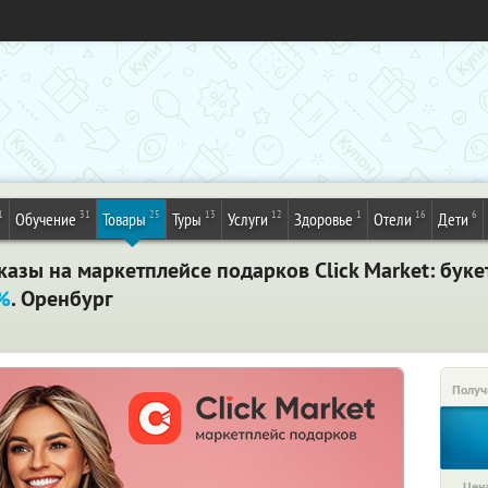
1
31
25
13
12
1
16
6
Обучение
Товары
Туры
Услуги
Здоровье
Отели
Дети
зы на маркетплейсе подарков Click Market: буке
5%
. Оренбург
Получ
Цена