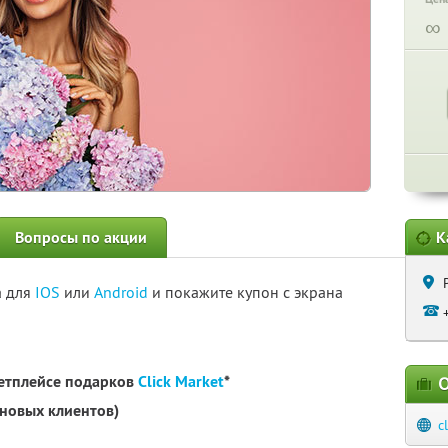
∞
Вопросы по акции
К
а для
IOS
или
Android
и покажите купон с экрана
кетплейсе подарков
Click Market
*
О
 новых клиентов)
c