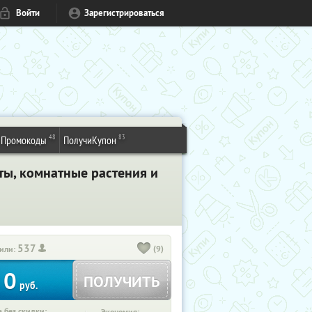
Войти
Зарегистрироваться
48
83
Промокоды
ПолучиКупон
ты, комнатные растения и
537
(9)
или:
0
ПОЛУЧИТЬ
руб.
 без скидки: