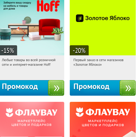
-15
%
-20
%
Любые товары во всей розничной
Первый заказ в сети магазинов
11:01:44
Получили:
83
11:01:44
Получи первым!
сети и интернет-магазине Hoff
«Золотое Яблоко»
Москва, 1-й Волоколамский проезд,
Россия
10с1
Промокод
Промокод