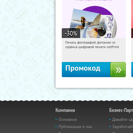
-30
%
Печать фотографий, фотокниг от
11:01:44
Получили:
4
сервиса цифровой печати netPrint
Россия
Промокод
Компания
Бизнес-Пар
Основное
Давайте сд
Публикации о нас
Заработайт