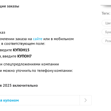
щие заказы
Теги:
Цве
каз
Бук
рмлении заказа на
сайте
или в мобильном
Роз
 в соответствующем поле:
введите
КУПОН15
Тов
з, введите
КУПОН7
Под
ими спецпредложениями компании
Под
 можно уточнить по телефону компании:
Пол
ря 2025 включительно
ся купоном