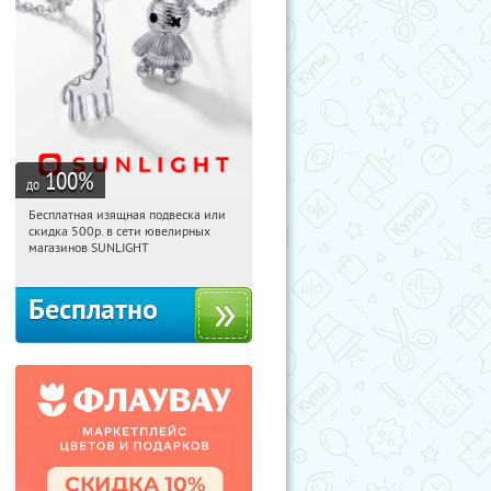
100
%
до
Бесплатная изящная подвеска или
11:01:44
Получили:
73
скидка 500р. в сети ювелирных
Россия
магазинов SUNLIGHT
Бесплатно