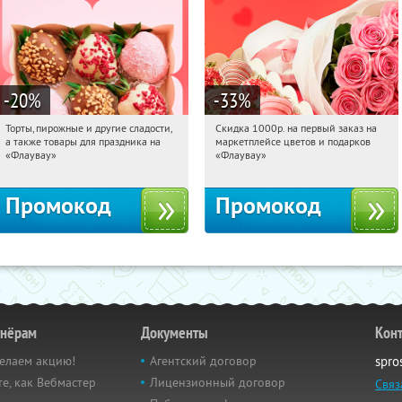
-20
%
-33
%
Торты, пирожные и другие сладости,
Скидка 1000р. на первый заказ на
11:01:44
Получили:
6
11:01:44
Получили:
18
а также товары для праздника на
маркетплейсе цветов и подарков
Россия
Россия
«Флаувау»
«Флаувау»
Промокод
Промокод
тнёрам
Документы
Кон
елаем акцию!
Агентский договор
spro
е, как Вебмастер
Лицензионный договор
Связ