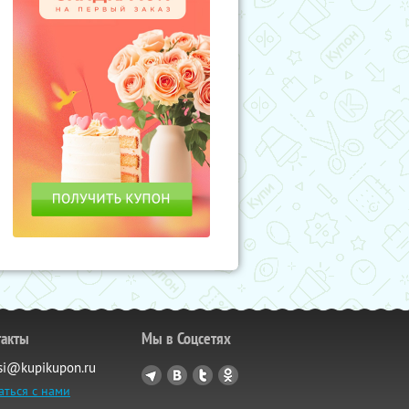
такты
Мы в Соцсетях
si@kupikupon.ru
аться с нами