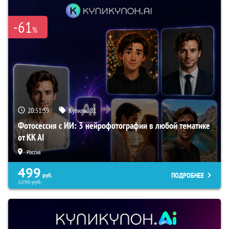
-61
%
20:51:59
Купили:
81
Фотосессия с ИИ: 3 нейрофотографии в любой тематике
от KK AI
Россия
499
ПОДРОБНЕЕ
руб.
1290
руб.