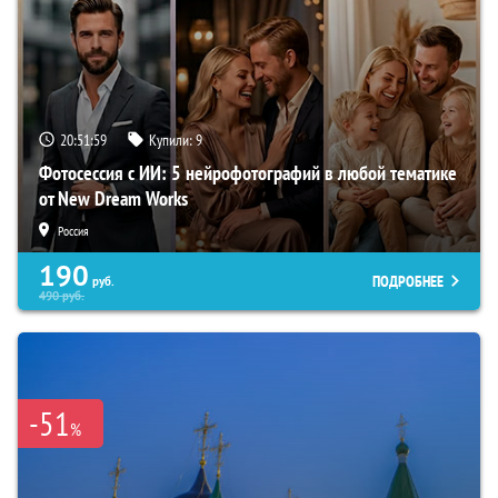
20:51:59
Купили:
9
Фотосессия с ИИ: 5 нейрофотографий в любой тематике
от New Dream Works
Россия
190
ПОДРОБНЕЕ
руб.
490
руб.
-51
%