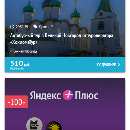
20:51:59
Купили:
2
Автобусный тур в Великий Новгород от туроператора
«ХохломаТур»
Сенная площадь
510
ПОДРОБНЕЕ
руб.
5190
руб.
-100
%