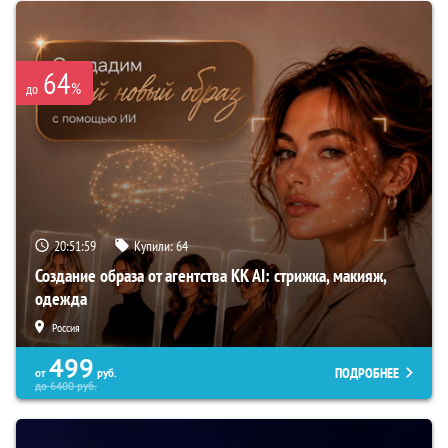
64
%
до
20:51:59
Купили:
64
Создание образа от агентства KK AI: стрижка, макияж,
одежда
Россия
499
ПОДРОБНЕЕ
от
руб.
до
6400
руб.