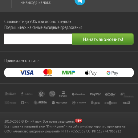
не выходя из чата:
Сэкономьте до 90% при любых покупках
Подпишитесь на самые выгодные предложения
Принимаем к оплате:
2010-2026 © КупиКупон. Все права защищены.
Все права на товарный знак "КупиКупон" и на сайт www.kupikupon.ru принадлежат
OOO «Агентство цифровых решений» ИНН 7705523387, ОГРН 1127747063212