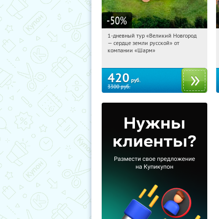
-50
%
1-дневный тур «Великий Новгород
11:44:01
Купили:
22
— сердце земли русской» от
Достоевская
компании «Шарм»
420
руб.
3300
руб.