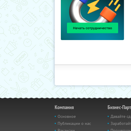
Компания
Бизнес-Пар
Основное
Давайте сд
Публикации о нас
Заработайт
Вакансии
Прошедши