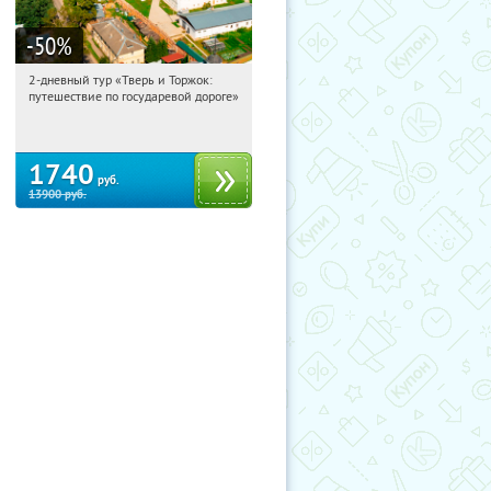
-50
%
2-дневный тур «Тверь и Торжок:
11:44:01
Купили:
30
путешествие по государевой дороге»
Достоевская
1740
руб.
13900
руб.