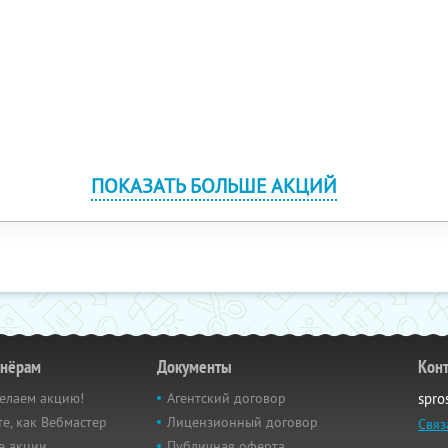
ПОКАЗАТЬ БОЛЬШЕ АКЦИЙ
тнёрам
Документы
Кон
елаем акцию!
Агентский договор
spro
е, как Вебмастер
Лицензионный договор
Связ
е акции
Публичная оферта