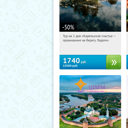
-50
%
Тур на 2 дня «Карельское счастье —
11:44:01
Купили:
39
проживание на берегу Ладоги»
Достоевская
1740
руб.
13900
руб.