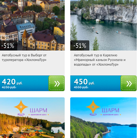
-51
%
-51
%
Автобусный тур в Выборг от
Автобусный тур в Карелию
11:44:01
Купили:
9
11:44:01
Купили:
24
туроператора «ХохломаТур»
«Мраморный каньон Рускеала и
Сенная площадь
Сенная площадь
водопады» от «ХохломаТур»
420
450
руб.
руб.
4230
руб.
4550
руб.