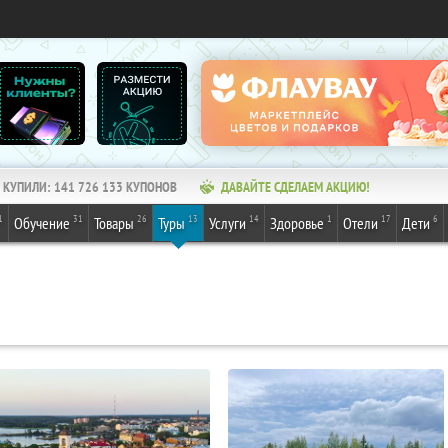
КУПИЛИ:
141 726 133
КУПОНОВ
ДАВАЙТЕ СДЕЛАЕМ АКЦИЮ!
1
31
26
13
14
1
17
6
Обучение
Товары
Туры
Услуги
Здоровье
Отели
Дети