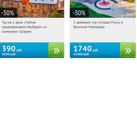
-50
%
-50
%
Тур на 1 день «Тайны
2-дневный тур «Старая Русса и
11:44:01
Купили:
58
11:44:01
Купили:
8
средневекового Выборга» от
Великий Новгород»
Достоевская
Достоевская
компании «Шарм»
390
1740
руб.
руб.
3100
руб.
13900
руб.