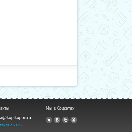
такты
Мы в Соцсетях
si@kupikupon.ru
аться с нами