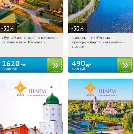
-50
%
-50
%
«Тур на 2 дня: сафари по водопадам
1-дневный тур «Рускеала —
11:44:01
Купили:
6
11:44:01
Купили:
48
Карелии и парк “Рускеала"»
мраморное царство» от компании
Достоевская
Достоевская
«Шарм»
1620
490
руб.
руб.
12900
руб.
3900
руб.