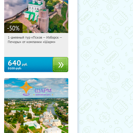
-50
%
1-дневный тур «Псков — Изборск —
11:44:01
Купили:
12
Печоры» от компании «Шарм»
Достоевская
640
руб.
5100
руб.