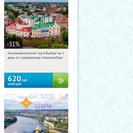
-51
%
Гастрономический тур в Выборг на 1
11:44:01
Купили:
5
день от туроператора «ХохломаТур»
Сенная площадь
620
руб.
6290
руб.