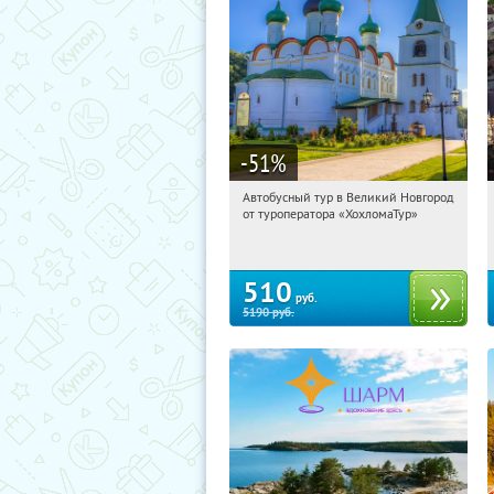
-51
%
Автобусный тур в Великий Новгород
11:44:01
Купили:
2
от туроператора «ХохломаТур»
Сенная площадь
510
руб.
5190
руб.