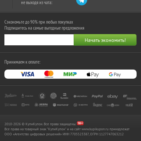
не выходя из чата:
Сэкономьте до 90% при любых покупках
Подпишитесь на самые выгодные предложения
Принимаем к оплате:
2010-2026 © КупиКупон. Все права защищены.
Все права на товарный знак "КупиКупон" и на сайт www.kupikupon.ru принадлежат
OOO «Агентство цифровых решений» ИНН 7705523387, ОГРН 1127747063212