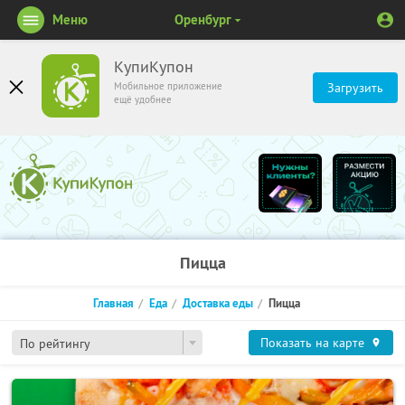
Меню
Оренбург
КупиКупон
Мобильное приложение
Загрузить
ещё удобнее
Пицца
Главная
Еда
Доставка еды
Пицца
Показать на карте
По рейтингу