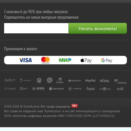
Сэкономьте до 90% при любых покупках
Подпишитесь на самые выгодные предложения
Принимаем к оплате:
2010-2026 © КупиКупон. Все права защищены.
Все права на товарный знак "КупиКупон" и на сайт www.kupikupon.ru принадлежат
OOO «Агентство цифровых решений» ИНН 7705523387, ОГРН 1127747063212