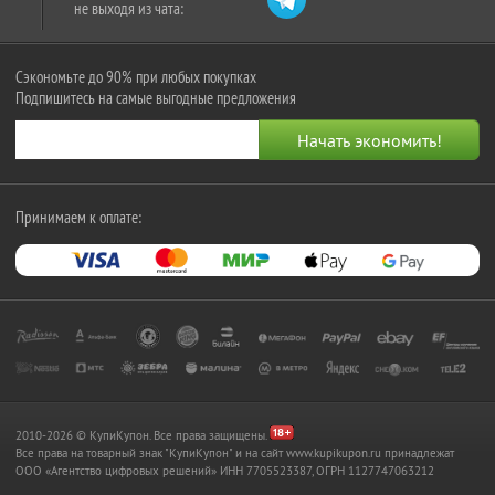
не выходя из чата:
Сэкономьте до 90% при любых покупках
Подпишитесь на самые выгодные предложения
Принимаем к оплате:
2010-2026 © КупиКупон. Все права защищены.
Все права на товарный знак "КупиКупон" и на сайт www.kupikupon.ru принадлежат
OOO «Агентство цифровых решений» ИНН 7705523387, ОГРН 1127747063212