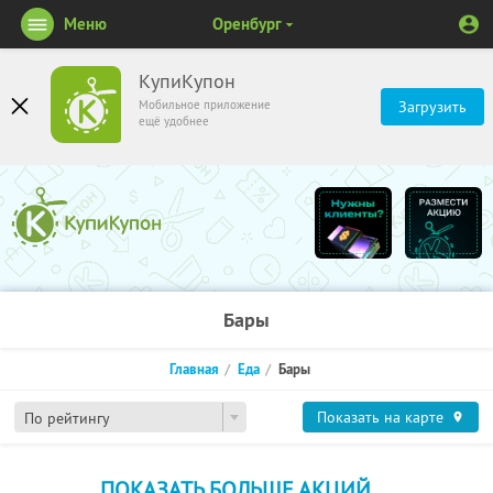
Меню
Оренбург
КупиКупон
Мобильное приложение
Загрузить
ещё удобнее
Бары
Главная
Еда
Бары
Показать на карте
По рейтингу
ПОКАЗАТЬ БОЛЬШЕ АКЦИЙ