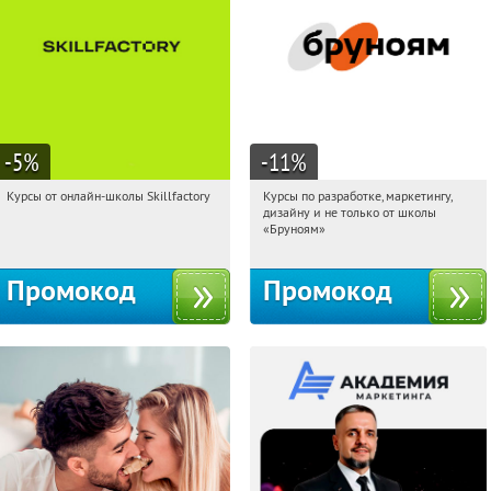
-5
%
-11
%
Курсы от онлайн-школы Skillfactory
Курсы по разработке, маркетингу,
15:15:46
Получи первым!
15:15:46
Получи первым!
дизайну и не только от школы
Россия
Россия
«Бруноям»
Промокод
Промокод