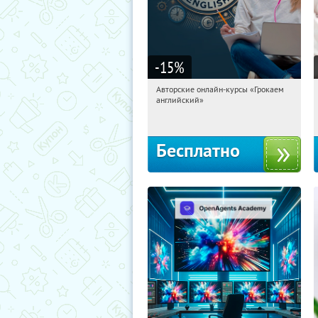
-15
%
Авторские онлайн-курсы «Грокаем
15:15:46
Получили:
4
английский»
Россия
Бесплатно