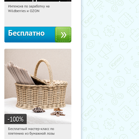
Интенсив по заработку на
15:15:46
Получили:
8
Wildberries и OZON
Россия
Бесплатно
-100
%
Бесплатный мастер-класс по
15:15:46
Получили:
33
плетению из бумажной лозы
Москва, Россия