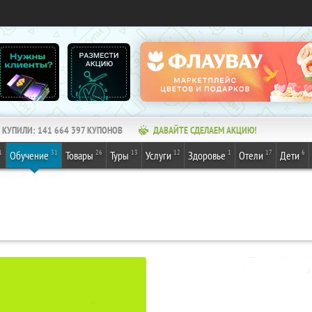
КУПИЛИ:
141 664 397
КУПОНОВ
ДАВАЙТЕ СДЕЛАЕМ АКЦИЮ!
1
31
26
13
12
1
17
6
Обучение
Товары
Туры
Услуги
Здоровье
Отели
Дети