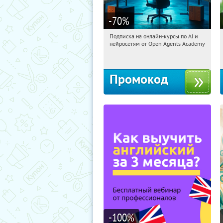
-70
%
Подписка на онлайн-курсы по AI и
15:15:46
Получили:
18
нейросетям от Open Agents Academy
Россия
Промокод
-100
%