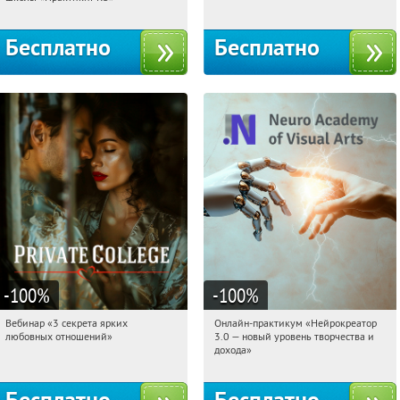
Бесплатно
Бесплатно
-100
%
-100
%
Вебинар «3 секрета ярких
Онлайн-практикум «Нейрокреатор
15:15:46
Получили:
37
15:15:46
Получили:
20
любовных отношений»
3.0 — новый уровень творчества и
Россия
Россия
дохода»