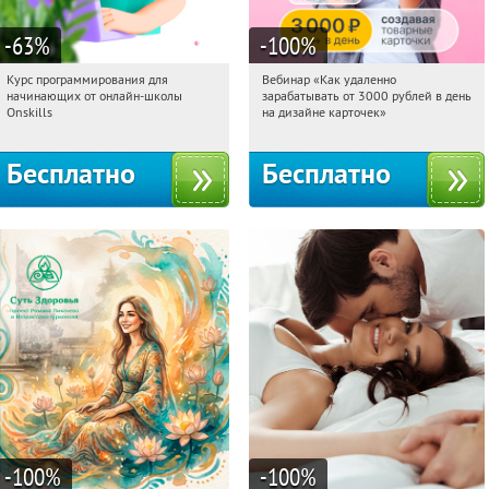
-63
%
-100
%
Курс программирования для
Вебинар «Как удаленно
15:15:46
Получили:
4
15:15:46
Получили:
48
начинающих от онлайн-школы
зарабатывать от 3000 рублей в день
Россия
Россия
Onskills
на дизайне карточек»
Бесплатно
Бесплатно
-100
%
-100
%