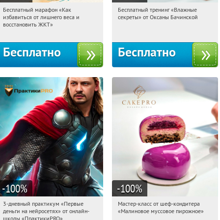
Бесплатный марафон «Как
Бесплатный тренинг «Влажные
15:15:46
Получили:
24
15:15:46
Получили:
59
избавиться от лишнего веса и
секреты» от Оксаны Бачинской
Россия
Россия
восстановить ЖКТ»
Бесплатно
Бесплатно
-100
%
-100
%
3-дневный практикум «Первые
Мастер-класс от шеф-кондитера
15:15:46
Получили:
29
15:15:46
Получили:
57
деньги на нейросетях» от онлайн-
«Малиновое муссовое пирожное»
Россия
Россия
школы «ПрактикиPRO»