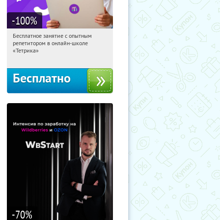
-100
%
Бесплатное занятие с опытным
15:15:46
Получили:
2
репетитором в онлайн-школе
Москва, Россия
«Тетрика»
Бесплатно
-70
%