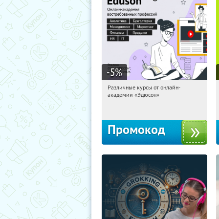
-5
%
Различные курсы от онлайн-
15:15:46
Получили:
2
академии «Эдюсон»
Россия
Промокод