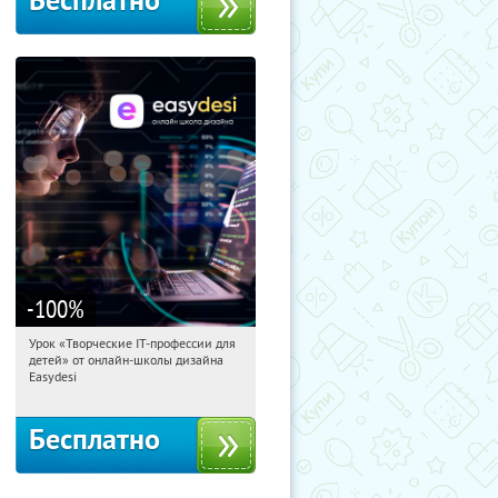
Бесплатно
-100
%
Урок «Творческие IT-профессии для
15:15:46
Получили:
53
детей» от онлайн-школы дизайна
Россия
Easydesi
Бесплатно