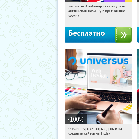
Бесплатный вебинар «Как выучить
15:15:46
Получили:
16
английский новичку в кратчайшие
Россия
сроки»
Бесплатно
-100
%
Онлайн-курс «Быстрые деньги на
15:15:46
Получили:
24
создании сайтов на Tilda»
Россия