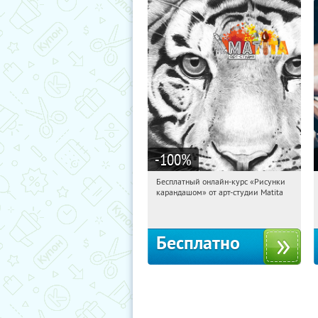
-100
%
Бесплатный онлайн-курс «Рисунки
15:15:46
Получили:
35
карандашом» от арт-студии Matita
Россия
Бесплатно