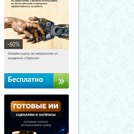
-60
%
Онлайн-курсы по нейросетям от
15:15:46
Получили:
6
академии «Эдюсон»
Москва
Бесплатно