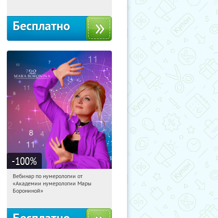
Бесплатно
-100
%
Вебинар по нумерологии от
15:15:46
Получили:
29
«Академии нумерологии Мары
Россия
Борониной»