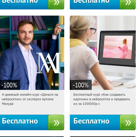
Бесплатно
Бесплатно
-100
%
-100
%
4-дневный онлайн-курс «Деньги на
Бесплатный курс «Как создавать
15:15:46
Получили:
191
15:15:46
Получили:
524
нейросетях» от эксперта Артема
картинки в нейросетях и продавать
Россия
Россия
Мазура
их за 100000р.»
Бесплатно
Бесплатно