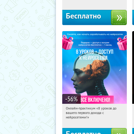
Бесплатно
-56
%
Онлайн-практикум «8 уроков до
15:15:46
Получили:
31
вашего первого дохода с
Россия
нейросетями!»