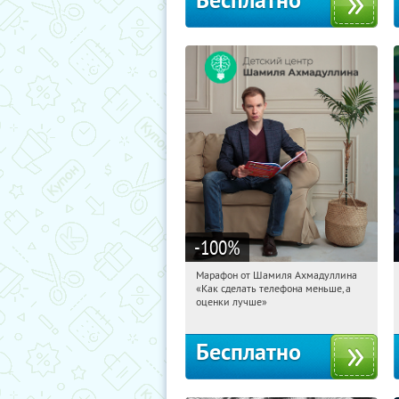
Бесплатно
-100
%
Марафон от Шамиля Ахмадуллина
15:15:46
Получили:
25
«Как сделать телефона меньше, а
Россия
оценки лучше»
Бесплатно