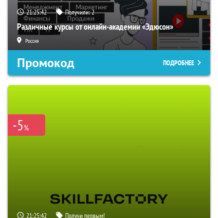
21:25:41
Получили:
2
Различные курсы от онлайн-академии «Эдюсон»
Россия
Промокод
ПОДРОБНЕЕ
-5
%
21:25:41
Получи первым!