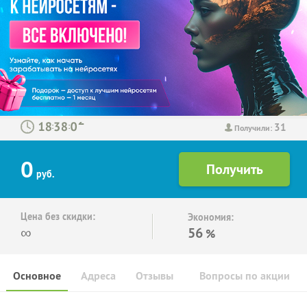
31
:
:
Получили:
0
руб.
Цена без скидки:
Экономия:
∞
56
%
Основное
Адреса
Отзывы
Вопросы по акции