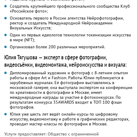
Создатель крупнейшего профессионального сообщества Клуб
«Российское фото»;
Основатель первого в России агентства Нейрофотографии,
ректор и создатель Международной Нейроакадемии
Визуальных Искусств;
Один из первых идеологов технологии токенизации искусства
в мире (NFT);
Организовал более 200 различных мероприятий.
Юлия Тягушова — эксперт в сфере фотографии,
видеосъёмки, видеомонтажа, нейроискусства и визуала:
Дипломированный художник и фотограф с 8-летним опытом
работы в сфере Art и Fashion. Работы Юлии публикуются в
зарубежных журналах. Её фотографии выставлялись в
московской галерее, она выступала экспертом на конференции
по креативности в фотографии в Москве, имеет
международные награды за участие в фотоконкурсах. По
результатам конкурса 35AWARDS входит в ТОП 100 фэшн
фотографов.
Юлия уже шесть лет ведёт онлайн-курсы по цифровому
искусству, видеомонтажу и работе в графических редакторах,
проводит мастер-классы по фотографии в Москве.
Услуги предоставляет: Общество с ограниченной