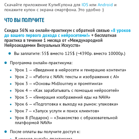
Скачайте приложение КупиКупона для
IOS
или
Android
и
покажите купон с экрана смартфона. Это удобно :)
ЧТО ВЫ ПОЛУЧИТЕ
Скидка 56% на онлайн-практикум с обратной связью
«8 уроков
до вашего первого дохода с нейросетями!»
+ бесплатная
практика в течение 1 месяца от «Международной
Нейроакадемии Визуальных Искусств»
Вы заплатите: 55$ вместо 125$ (~4390р. вместо 10000р.)
Программа онлайн-практикума:
Урок 1 — «Введение в нейросети и генерацию контента»
Урок 2 — «Работа с NAVA: тексты и изображения с AI»
Урок 3 — «Основы MidJourney и промптинга»
Урок 4 — «Как зарабатывать с помощью нейросетей»
Урок 5 — «Генерация изображений еды на NAVA»
Урок 6 — «Подготовка к выходу на рынок: упаковка»
Урок 7 — «Запуск услуги и поиск клиентов»
Урок 8 (Подарок) — «Знакомство с образовательной
платформой NAVA»
После оплаты вы получите доступ к:
8 уроков онлайн-практикума