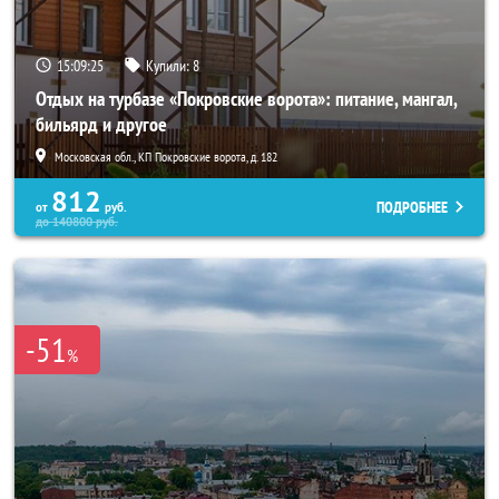
15:09:22
Купили:
8
Отдых на турбазе «Покровские ворота»: питание, мангал,
бильярд и другое
Московская обл., КП Покровские ворота, д. 182
812
ПОДРОБНЕЕ
от
руб.
до
140800
руб.
-51
%