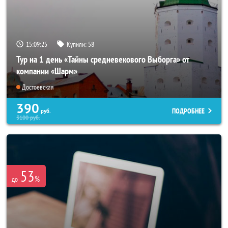
15:09:22
Купили:
58
Тур на 1 день «Тайны средневекового Выборга» от
компании «Шарм»
Достоевская
390
ПОДРОБНЕЕ
руб.
3100
руб.
53
%
до