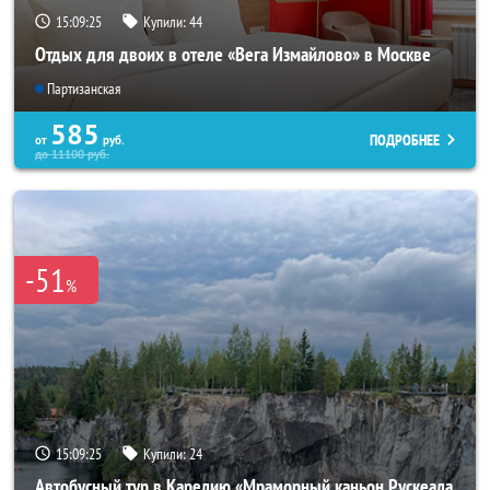
15:09:22
Купили:
44
Отдых для двоих в отеле «Вега Измайлово» в Москве
Партизанская
585
ПОДРОБНЕЕ
от
руб.
до
11100
руб.
-51
%
15:09:22
Купили:
24
Автобусный тур в Карелию «Мраморный каньон Рускеала