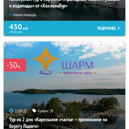
и водопады» от «ХохломаТур»
Сенная площадь
450
ПОДРОБНЕЕ
руб.
4550
руб.
-50
%
15:09:22
Купили:
39
Тур на 2 дня «Карельское счастье — проживание на
берегу Ладоги»