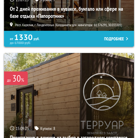
От 2 дней проживания в куваксе, бунгало или сфере на
базе отдыха «Папоротник»
Респ. Карелия, г. Лахденпохья (Координаты для навигатора: 61.576291, 30.033301)
1330
ПОДРОБНЕЕ
от
руб.
до
17880
руб.
30
%
до
15:09:22
Купили:
8
Проживание в домике на выбор в загородном комплексе