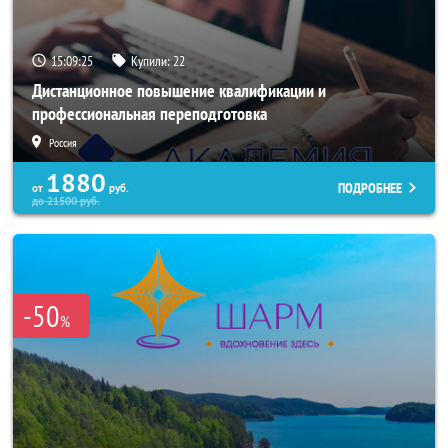
15:09:22
Купили:
22
Дистанционное повышение квалификации и
профессиональная переподготовка
Россия
1880
ПОДРОБНЕЕ
от
руб.
до
21500
руб.
-50
%