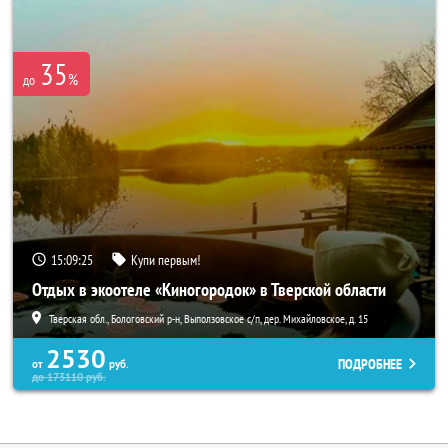
35
%
до
15:09:22
Купи первым!
Отдых в экоотеле «Киногородок» в Тверской области
Тверская обл., Бологовский р-н, Выползовское с/п, дер. Михайловское, д. 15
2530
ПОДРОБНЕЕ
от
руб.
до
173110
руб.