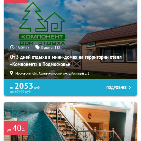
15:09:22
Купили:
118
От 3 дней отдыха в мини-домах на территории отеля
«Компонент» в Подмосковье
Московская обл., Солнечногорский р-н, д. Колтышево, 1
2053
ПОДРОБНЕЕ
от
руб.
до
67400
руб.
40
%
до