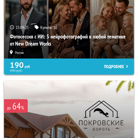
15:09:22
Купили:
10
Фотосессия с ИИ: 5 нейрофотографий в любой тематике
от New Dream Works
Россия
190
ПОДРОБНЕЕ
руб.
490
руб.
64
%
до