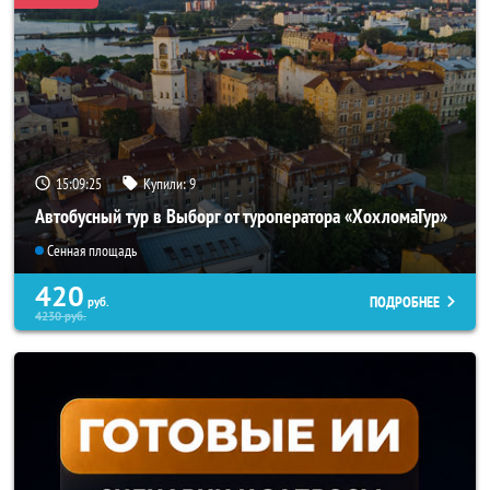
15:09:22
Купили:
9
Автобусный тур в Выборг от туроператора «ХохломаТур»
Сенная площадь
420
ПОДРОБНЕЕ
руб.
4230
руб.