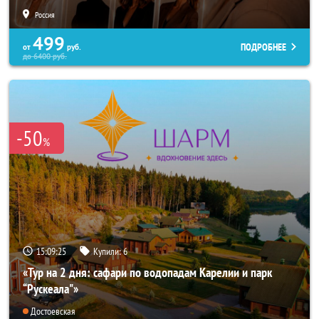
Россия
499
ПОДРОБНЕЕ
от
руб.
до
6400
руб.
-50
%
15:09:22
Купили:
6
«Тур на 2 дня: сафари по водопадам Карелии и парк
“Рускеала"»
Достоевская