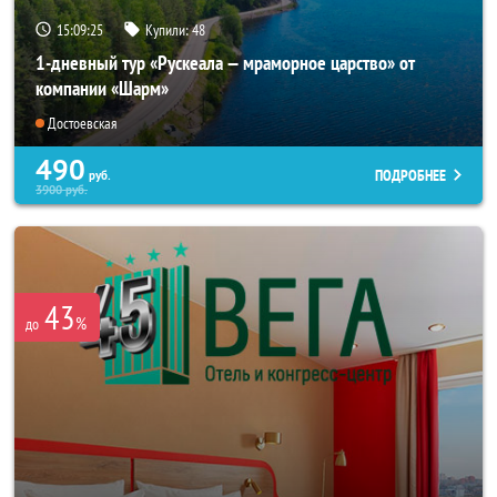
15:09:22
Купили:
48
1-дневный тур «Рускеала — мраморное царство» от
компании «Шарм»
Достоевская
490
ПОДРОБНЕЕ
руб.
3900
руб.
43
%
до