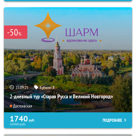
-50
%
15:09:22
Купили:
8
2-дневный тур «Старая Русса и Великий Новгород»
Достоевская
1740
ПОДРОБНЕЕ
руб.
13900
руб.