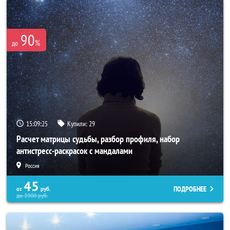
90
%
до
15:09:22
Купили:
29
Расчет матрицы судьбы, разбор профиля, набор
антистресс-раскрасок с мандалами
Россия
45
ПОДРОБНЕЕ
от
руб.
до
3900
руб.