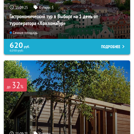
15:09:22
Купили:
5
Гастрономический тур в Выборг на 1 день от
туроператора «ХохломаТур»
Сенная площадь
620
ПОДРОБНЕЕ
руб.
6290
руб.
32
%
до
15:09:22
Купили:
7