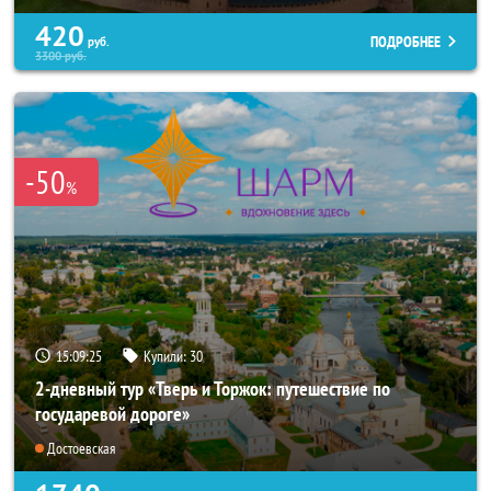
420
ПОДРОБНЕЕ
руб.
3300
руб.
-50
%
15:09:22
Купили:
30
2-дневный тур «Тверь и Торжок: путешествие по
государевой дороге»
Достоевская