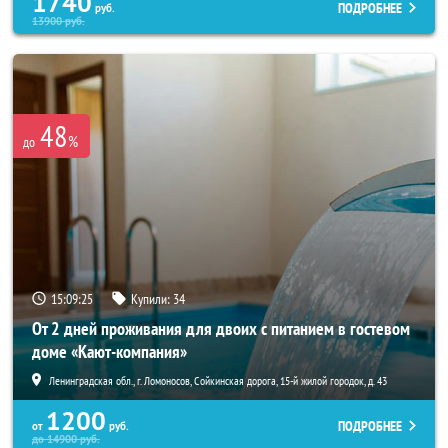
1740
ПОДРОБНЕЕ
руб.
13900
руб.
48
%
до
15:09:22
Купили:
34
От 2 дней проживания для двоих с питанием в гостевом
доме «Кают-компания»
Ленинградская обл., г. Ломоносов, Сойкинская дорога, 15-й жилой городок, д. 43
1200
ПОДРОБНЕЕ
от
руб.
до
14900
руб.