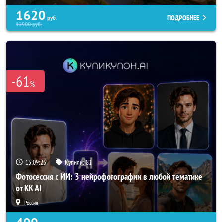
1620
ПОДРОБНЕЕ
руб.
12900
руб.
-61
%
15:09:22
Купили:
81
Фотосессия с ИИ: 3 нейрофотографии в любой тематике
от KK AI
Россия