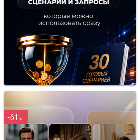
-61
%