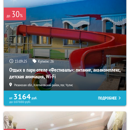
30
%
до
15:09:22
Купили:
26
Отдых в парк-отеле «Фестиваль»: питание, аквакомплекс,
детская анимация, Wi-Fi
Рязанская обл., Клепиковский район, пос. Чулис
3164
ПОДРОБНЕЕ
от
руб.
до
107880
руб.