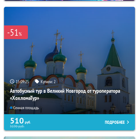
-51
%
15:09:22
Купили:
2
Автобусный тур в Великий Новгород от туроператора
«ХохломаТур»
Сенная площадь
510
ПОДРОБНЕЕ
руб.
5190
руб.