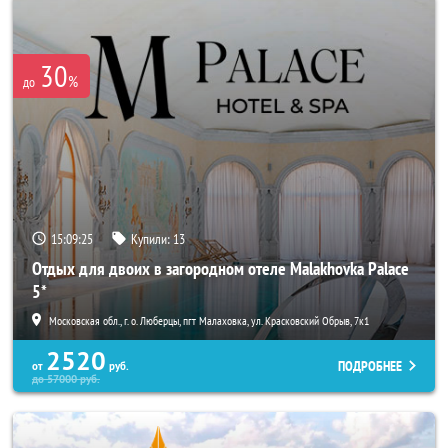
30
%
до
15:09:22
Купили:
13
Отдых для двоих в загородном отеле Malakhovka Palace
5*
Московская обл., г. о. Люберцы, пгт Малаховка, ул. Красковский Обрыв, 7к1
2520
ПОДРОБНЕЕ
от
руб.
до
57000
руб.