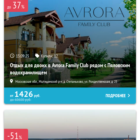
37
%
до
15:09:22
Купили:
12
Отдых для двоих в Avrora Family Club рядом с Пяловским
водохранилищем
Московская обл., Мытищинский р-н, д. Степаньково, ул. Рождественская, д. 25
1426
ПОДРОБНЕЕ
от
руб.
до
60600
руб.
-51
%