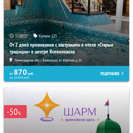
15:09:22
Купили:
123
От 2 дней проживания с завтраками в отеле «Старые
традиции» в центре Всеволожска
Ленинградская обл., г. Всеволожск, ул. Взлетная, д. 10
870
ПОДРОБНЕЕ
от
руб.
до
22800
руб.
-50
%