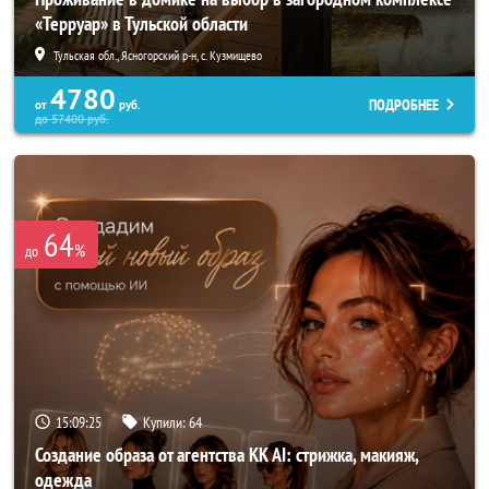
«Терруар» в Тульской области
Тульская обл., Ясногорский р-н, с. Кузмищево
4780
ПОДРОБНЕЕ
от
руб.
до
57400
руб.
64
%
до
15:09:22
Купили:
64
Создание образа от агентства KK AI: стрижка, макияж,
одежда