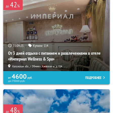
42
%
до
15:09:22
Купили:
114
От 3 дней отдыха с питанием и развлечениями в отеле
«Империал Wellness & Spa»
Калужская обл., г. Обнинск, Киевское ш., д. 11А
4600
ПОДРОБНЕЕ
от
руб.
до
79000
руб.
48
%
до