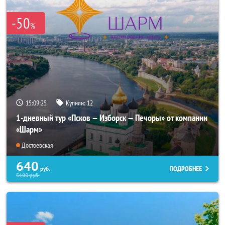
-50
%
15:09:22
Купили:
12
1-дневный тур «Псков — Изборск — Печоры» от компании
«Шарм»
Достоевская
640
ПОДРОБНЕЕ
руб.
5100
руб.