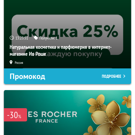
13:23:51
Получили:
1
Натуральная косметика и парфюмерия в интернет-
магазине Ив Роше
Россия
Промокод
ПОДРОБНЕЕ
-30
%