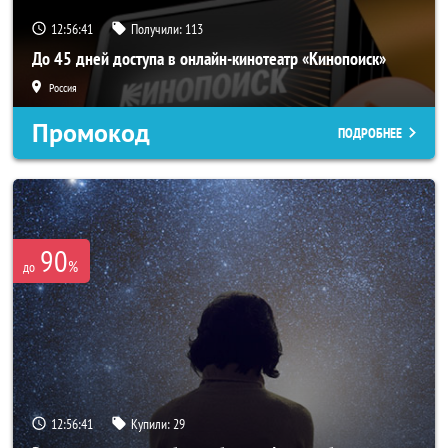
12:56:40
Получили:
113
До 45 дней доступа в онлайн-кинотеатр «Кинопоиск»
Россия
Промокод
ПОДРОБНЕЕ
90
%
до
12:56:40
Купили:
29