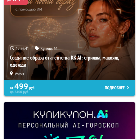
12:56:40
Купили:
64
Создание образа от агентства KK AI: стрижка, макияж,
одежда
Россия
499
ПОДРОБНЕЕ
от
руб.
до
6400
руб.