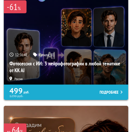
-61
%
12:56:40
Купили:
81
Фотосессия с ИИ: 3 нейрофотографии в любой тематике
от KK AI
Россия
499
ПОДРОБНЕЕ
руб.
1290
руб.
64
%
до