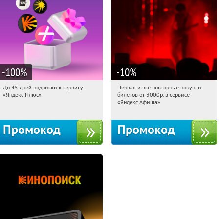
-100
%
-10
%
До 45 дней подписки к сервису
Первая и все повторные покупки
12:50:31
Получили:
19
12:50:31
Получили:
153
«Яндекс Плюс»
билетов от 3000р. в сервисе
Россия
Россия
«Яндекс Афиша»
Промокод
Промокод