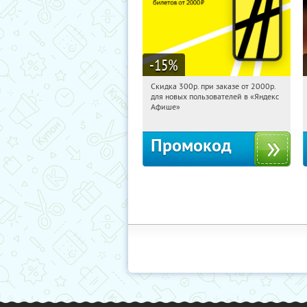
-15
%
Скидка 300р. при заказе от 2000р.
12:50:31
Получили:
65
для новых пользователей в «Яндекс
Россия
Афише»
Промокод