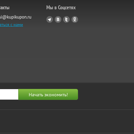
такты
Мы в Соцсетях
si@kupikupon.ru
аться с нами