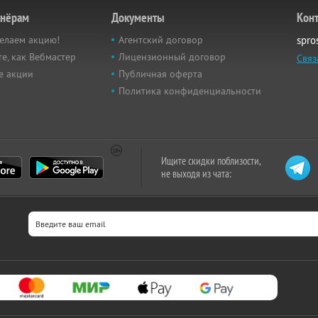
тнёрам
Документы
Кон
елаем акцию!
Агентский договор
spro
е, как Вебмастер
Лицензионный договор
Связ
е акции
Публичная оферта
Политика конфиденциальности
Ищите скидки поблизости,
не выходя из чата: