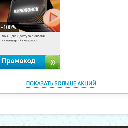
-100
%
До 45 дней доступа в онлайн-
12:50:31
Получили:
113
кинотеатр «Кинопоиск»
Россия
Промокод
ПОКАЗАТЬ БОЛЬШЕ АКЦИЙ