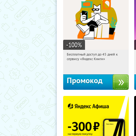
-100
%
Бесплатный доступ до 45 дней к
12:50:31
Получи первым!
сервису «Яндекс Книги»
Россия
Промокод