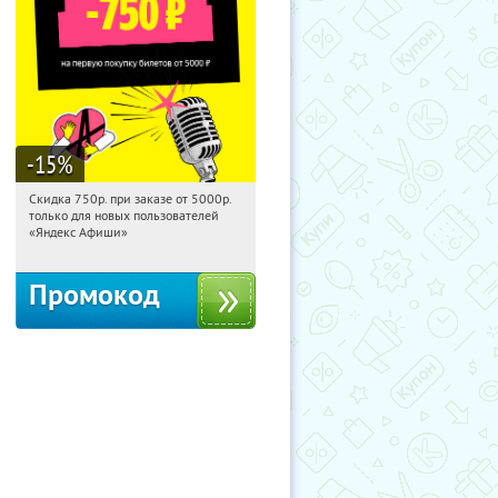
-15
%
Скидка 750р. при заказе от 5000р.
12:50:31
Получили:
114
только для новых пользователей
Россия
«Яндекс Афиши»
Промокод