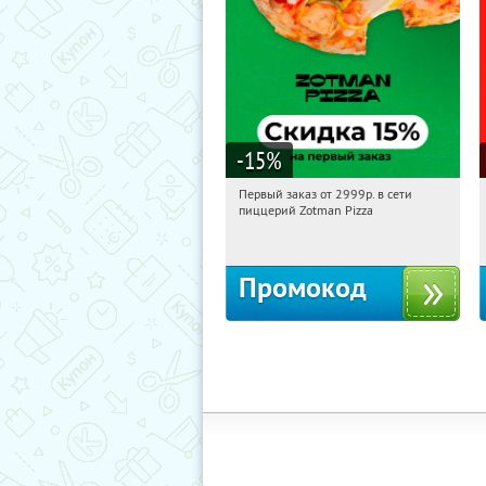
-15
%
Первый заказ от 2999р. в сети
06:43:06
Получили:
43
пиццерий Zotman Pizza
Россия
Промокод