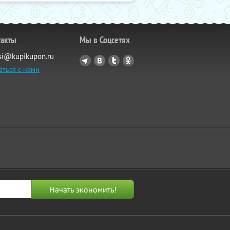
такты
Мы в Соцсетях
si@kupikupon.ru
аться с нами