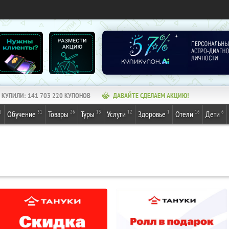
КУПИЛИ:
141 703 220
КУПОНОВ
ДАВАЙТЕ СДЕЛАЕМ АКЦИЮ!
1
31
26
13
12
1
16
6
Обучение
Товары
Туры
Услуги
Здоровье
Отели
Дети