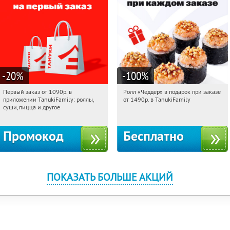
-20
%
-100
%
Первый заказ от 1090р. в
Ролл «Чеддер» в подарок при заказе
06:43:06
Получили:
256
06:43:06
Получили:
108
приложении TanukiFamily: роллы,
от 1490р. в TanukiFamily
Россия
Россия
суши, пицца и другое
Промокод
Бесплатно
ПОКАЗАТЬ БОЛЬШЕ АКЦИЙ