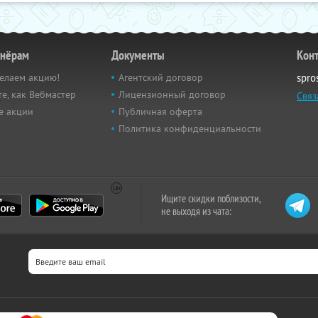
тнёрам
Документы
Кон
елаем акцию!
Агентский договор
spro
е, как Вебмастер
Лицензионный договор
Связ
е акции
Публичная оферта
Политика конфиденциальности
Ищите скидки поблизости,
не выходя из чата: