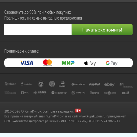
Сэкономьте до 90% при любых покупках
Подпишитесь на самые выгодные предложения
Принимаем к оплате:
2010-2026 © КупиКупон. Все права защищены.
Все права на товарный знак "КупиКупон" и на сайт www.kupikupon.ru принадлежат
OOO «Агентство цифровых решений» ИНН 7705523387, ОГРН 1127747063212