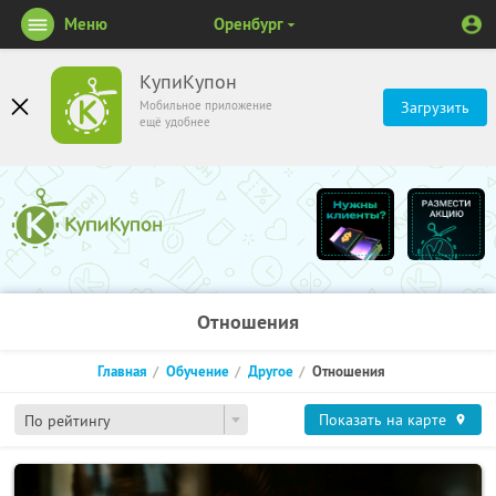
Меню
Оренбург
КупиКупон
Мобильное приложение
Загрузить
ещё удобнее
Отношения
Главная
Обучение
Другое
Отношения
Показать на карте
По рейтингу