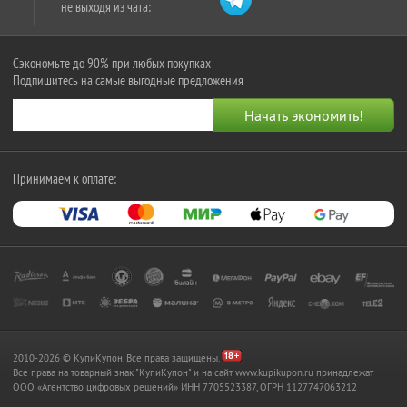
не выходя из чата:
Сэкономьте до 90% при любых покупках
Подпишитесь на самые выгодные предложения
Принимаем к оплате:
2010-2026 © КупиКупон. Все права защищены.
Все права на товарный знак "КупиКупон" и на сайт www.kupikupon.ru принадлежат
OOO «Агентство цифровых решений» ИНН 7705523387, ОГРН 1127747063212