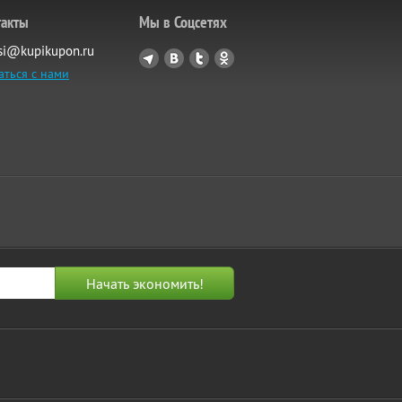
такты
Мы в Соцсетях
si@kupikupon.ru
аться с нами