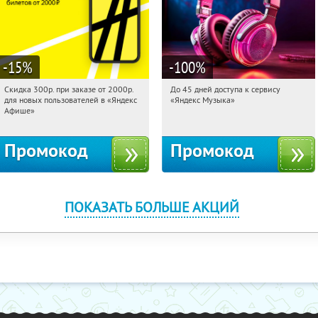
-15
%
-100
%
Скидка 300р. при заказе от 2000р.
До 45 дней доступа к сервису
09:14:35
Получили:
65
09:14:35
Получили:
48
для новых пользователей в «Яндекс
«Яндекс Музыка»
Россия
Россия
Афише»
Промокод
Промокод
ПОКАЗАТЬ БОЛЬШЕ АКЦИЙ