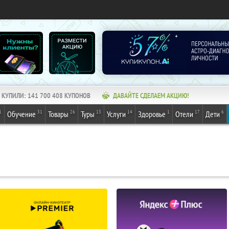
КУПИЛИ:
141 700 408
КУПОНОВ
ДАВАЙТЕ СДЕЛАЕМ АКЦИЮ!
1
31
26
13
14
1
17
6
Обучение
Товары
Туры
Услуги
Здоровье
Отели
Дети