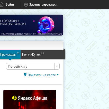
Войти
Зарегистрироваться
53
88
Промокоды
ПолучиКупон
По рейтингу
Показать на карте