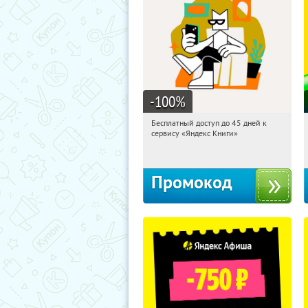
-100
%
Бесплатный доступ до 45 дней к
09:14:35
Получи первым!
сервису «Яндекс Книги»
Россия
Промокод