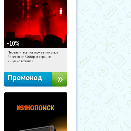
-10
%
Первая и все повторные покупки
09:14:35
Получили:
155
билетов от 3000р. в сервисе
Россия
«Яндекс Афиша»
Промокод