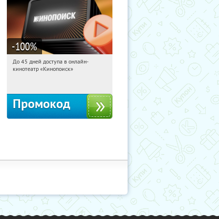
-100
%
До 45 дней доступа в онлайн-
09:14:35
Получили:
113
кинотеатр «Кинопоиск»
Россия
Промокод