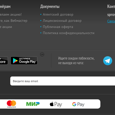
тнёрам
Документы
Кон
елаем акцию!
Агентский договор
spro
е, как Вебмастер
Лицензионный договор
Связ
е акции
Публичная оферта
Политика конфиденциальности
Ищите скидки поблизости,
не выходя из чата: