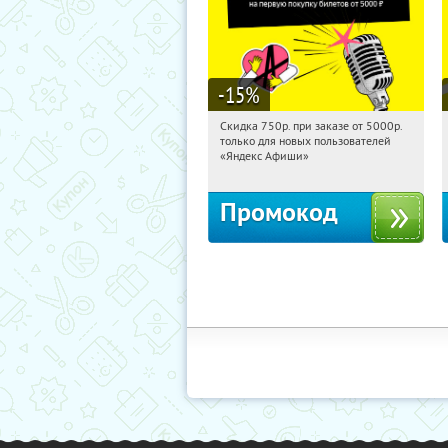
-15
%
Скидка 750р. при заказе от 5000р.
09:14:35
Получили:
114
только для новых пользователей
Россия
«Яндекс Афиши»
Промокод