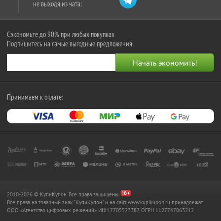
не выходя из чата:
Сэкономьте до 90% при любых покупках
Подпишитесь на самые выгодные предложения
Принимаем к оплате:
2010-2026 © КупиКупон. Все права защищены.
Все права на товарный знак "КупиКупон" и на сайт www.kupikupon.ru принадлежат
OOO «Агентство цифровых решений» ИНН 7705523387, ОГРН 1127747063212