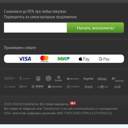
Сэкономьте до 90% при любых покупках
Подпишитесь на самые выгодные предложения
Принимаем к оплате:
2010-2026 © КупиКупон. Все права защищены.
Все права на товарный знак "КупиКупон" и на сайт www.kupikupon.ru принадлежат
OOO «Агентство цифровых решений» ИНН 7705523387, ОГРН 1127747063212