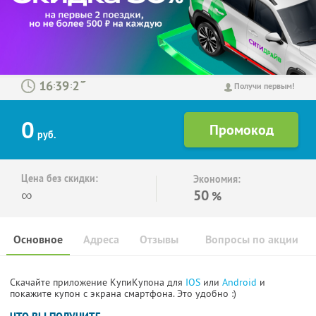
:
:
Получи первым!
0
руб.
Цена без скидки:
Экономия:
∞
50
%
Основное
Адреса
Отзывы
Вопросы по акции
Скачайте приложение КупиКупона для
IOS
или
Android
и
покажите купон с экрана смартфона. Это удобно :)