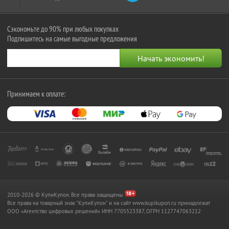
Сэкономьте до 90% при любых покупках
Подпишитесь на самые выгодные предложения
Принимаем к оплате:
2010-2026 © КупиКупон. Все права защищены.
Все права на товарный знак "КупиКупон" и на сайт www.kupikupon.ru принадлежат
OOO «Агентство цифровых решений» ИНН 7705523387, ОГРН 1127747063212