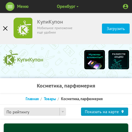
Меню
Оренбург
КупиКупон
Мобильное приложение
Загрузить
ещё удобнее
Косметика, парфюмерия
Главная
Товары
Косметика, парфюмерия
Показать на карте
По рейтингу