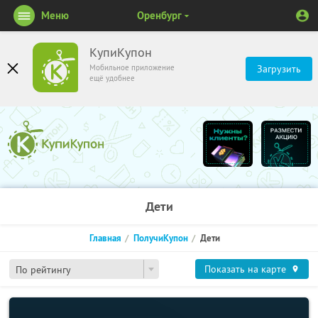
Меню
Оренбург
КупиКупон
Мобильное приложение
Загрузить
ещё удобнее
Дети
Главная
ПолучиКупон
Дети
Показать на карте
По рейтингу