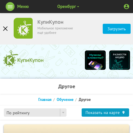
Меню
Оренбург
КупиКупон
Мобильное приложение
Загрузить
ещё удобнее
Другое
Главная
Обучение
Другое
Показать на карте
По рейтингу