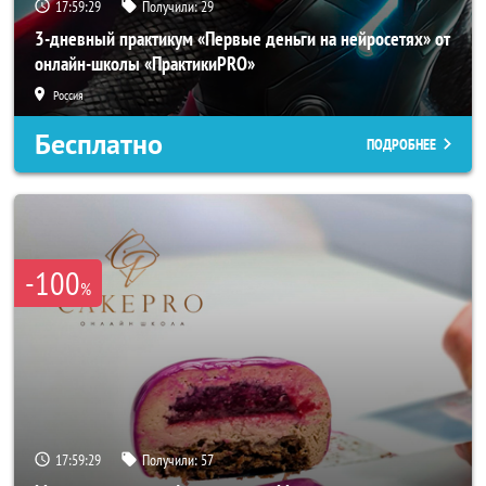
17:59:27
Получили:
29
3-дневный практикум «Первые деньги на нейросетях» от
онлайн-школы «ПрактикиPRO»
Россия
Бесплатно
ПОДРОБНЕЕ
-100
%
17:59:27
Получили:
57