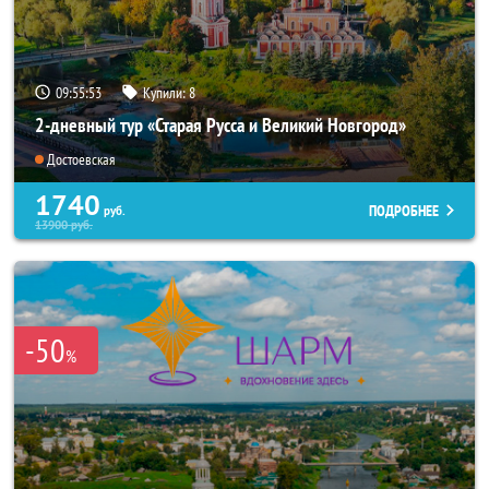
09:55:52
Купили:
8
2-дневный тур «Старая Русса и Великий Новгород»
Достоевская
1740
ПОДРОБНЕЕ
руб.
13900
руб.
-50
%