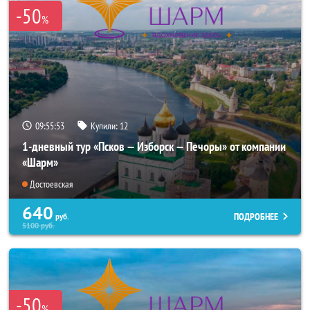
-50
%
09:55:52
Купили:
12
1-дневный тур «Псков — Изборск — Печоры» от компании
«Шарм»
Достоевская
640
ПОДРОБНЕЕ
руб.
5100
руб.
-50
%