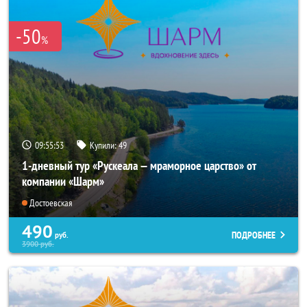
-50
%
09:55:52
Купили:
49
1-дневный тур «Рускеала — мраморное царство» от
компании «Шарм»
Достоевская
490
ПОДРОБНЕЕ
руб.
3900
руб.