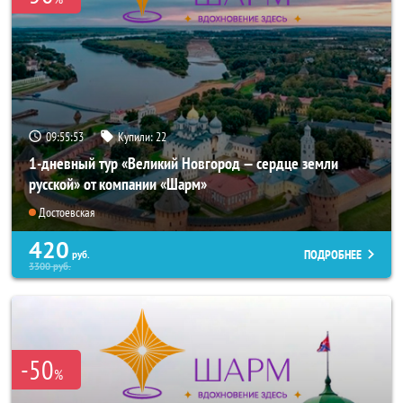
09:55:52
Купили:
22
1-дневный тур «Великий Новгород — сердце земли
русской» от компании «Шарм»
Достоевская
420
ПОДРОБНЕЕ
руб.
3300
руб.
-50
%