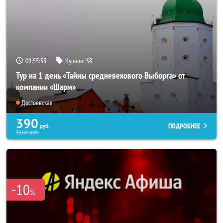
09:55:52
Купили:
58
Тур на 1 день «Тайны средневекового Выборга» от
компании «Шарм»
Достоевская
390
ПОДРОБНЕЕ
руб.
3100
руб.
-10
%