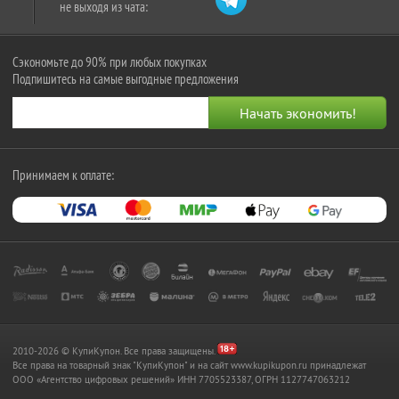
не выходя из чата:
Сэкономьте до 90% при любых покупках
Подпишитесь на самые выгодные предложения
Принимаем к оплате:
2010-2026 © КупиКупон. Все права защищены.
Все права на товарный знак "КупиКупон" и на сайт www.kupikupon.ru принадлежат
OOO «Агентство цифровых решений» ИНН 7705523387, ОГРН 1127747063212