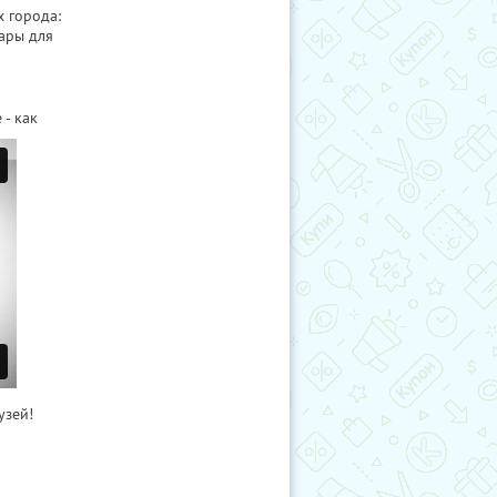
х города:
ары для
- как
узей!