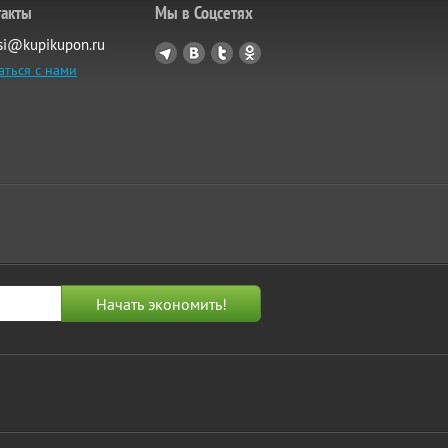
такты
Мы в Соцсетях
si@kupikupon.ru
аться с нами