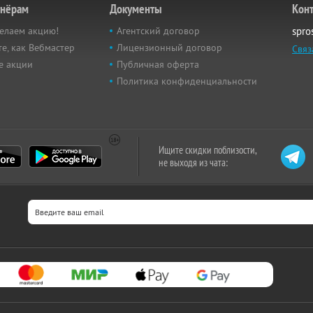
тнёрам
Документы
Кон
елаем акцию!
Агентский договор
spro
е, как Вебмастер
Лицензионный договор
Связ
е акции
Публичная оферта
Политика конфиденциальности
Ищите скидки поблизости,
не выходя из чата: