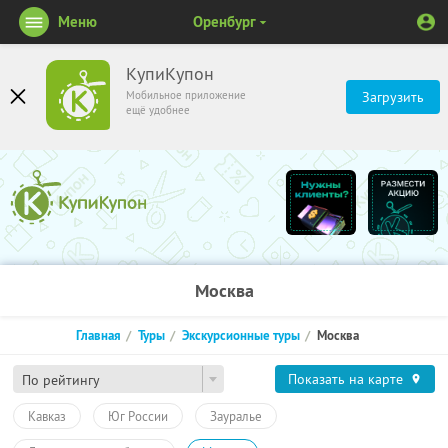
Меню
Оренбург
КупиКупон
Мобильное приложение
Загрузить
ещё удобнее
Москва
Главная
Туры
Экскурсионные туры
Москва
Показать на карте
По рейтингу
Кавказ
Юг России
Зауралье