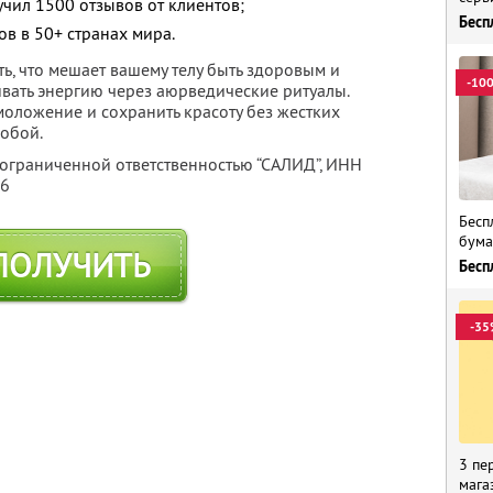
учил 1500 отзывов от клиентов;
Бесп
в в 50+ странах мира.
ь, что мешает вашему телу быть здоровым и
-10
ивать энергию через аюрведические ритуалы.
моложение и сохранить красоту без жестких
собой.
 ограниченной ответственностью “САЛИД”,
ИНН
76
Бесп
бума
ПОЛУЧИТЬ
Бесп
-35
3 пе
мага