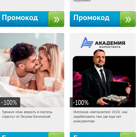
«Бруноям»
Промокод
Промокод
-100
%
-100
%
Тренинг «Как вернуть в постель
Интенсив «Автоконтент 2026: как
00:08:10
Получили:
16
00:08:10
Получили:
4
страсть» от Оксаны Бачинской
зарабатывать там, где еще нет
Россия
Россия
конкурентов»