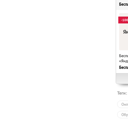
Бесп
-10
Бесп
«Янд
Бесп
Теги:
Онл
Обу