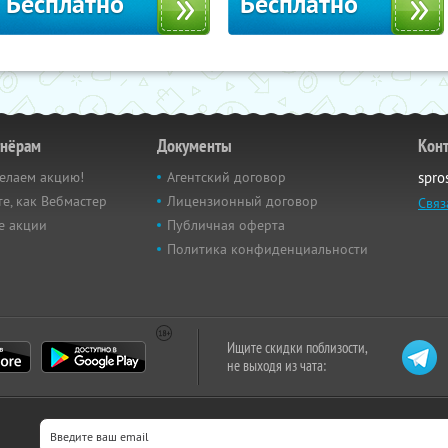
Бесплатно
Бесплатно
тнёрам
Документы
Кон
елаем акцию!
Агентский договор
spro
е, как Вебмастер
Лицензионный договор
Связ
е акции
Публичная оферта
Политика конфиденциальности
Ищите скидки поблизости,
не выходя из чата: