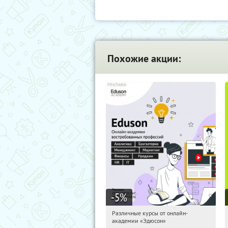
Похожие акции:
-5
%
Различные курсы от онлайн-
00:08:10
Получили:
2
академии «Эдюсон»
Россия