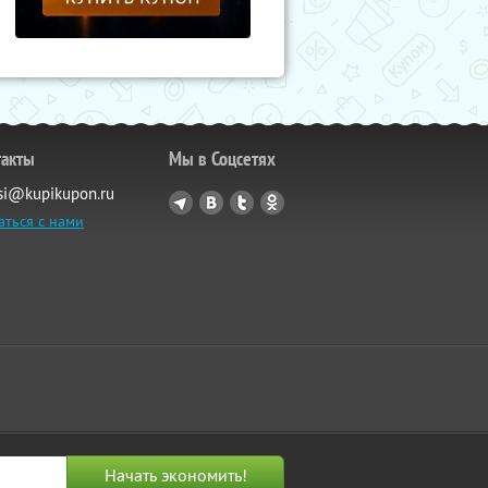
такты
Мы в Соцсетях
si@kupikupon.ru
аться с нами