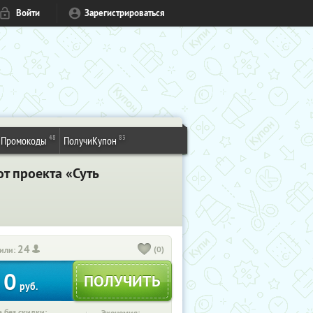
Войти
Зарегистрироваться
48
83
Промокоды
ПолучиКупон
т проекта «Суть
24
(0)
или:
0
руб.
 без скидки: