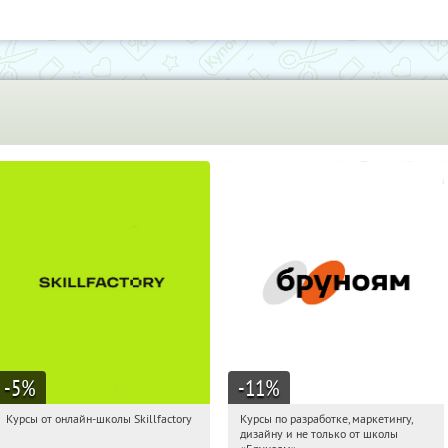
-5
%
-11
%
Курсы от онлайн-школы Skillfactory
Курсы по разработке, маркетингу,
00:08:10
Получи первым!
00:08:10
Получи первым!
дизайну и не только от школы
Россия
Россия