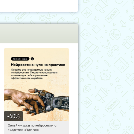
-60
%
Онлайн-курсы по нейросетям от
00:08:10
Получили:
6
академии «Эдюсон»
Москва