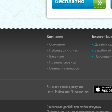
Бесплатно
Компания
Бизнес-Пар
Основное
Давайте сд
Публикации о нас
Заработайт
Вакансии
Прошедши
Правила сервиса
Ответы на вопросы
Все наши купоны доступны
через Мобильное Приложение:
Сэкономьте до 90% при любых покупках
Подпишитесь на самые выгодные предложения