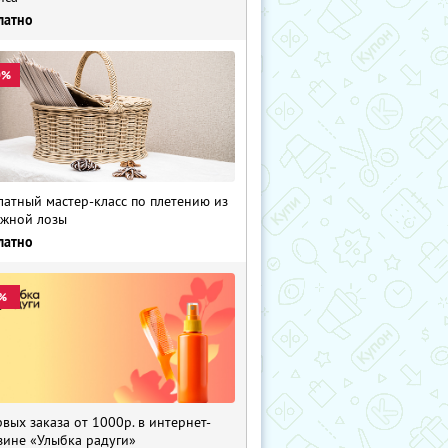
латно
0%
латный мастер-класс по плетению из
жной лозы
латно
%
рвых заказа от 1000р. в интернет-
зине «Улыбка радуги»