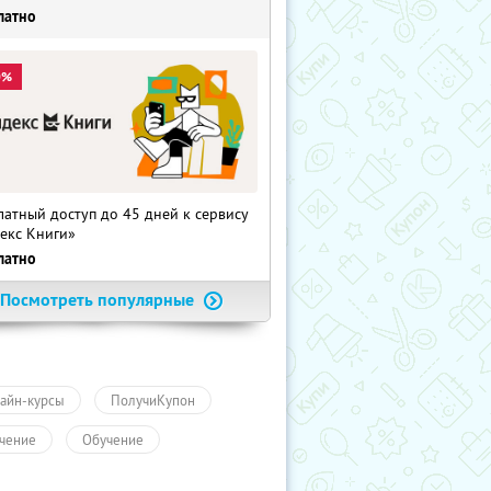
латно
0%
латный доступ до 45 дней к сервису
екс Книги»
латно
Посмотреть популярные
айн-курсы
ПолучиКупон
чение
Обучение