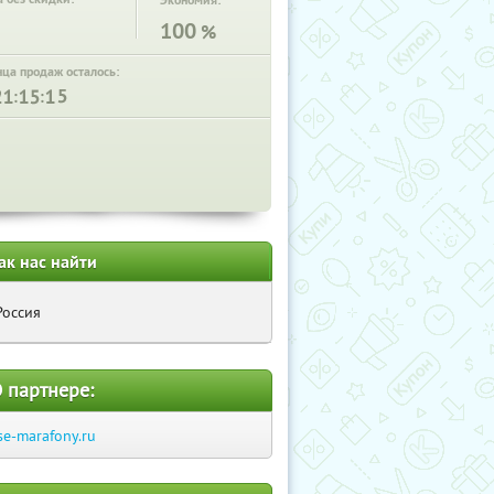
Экономия:
100
%
нца продаж осталось:
:
:
ак нас найти
Россия
 партнере:
se-marafony.ru