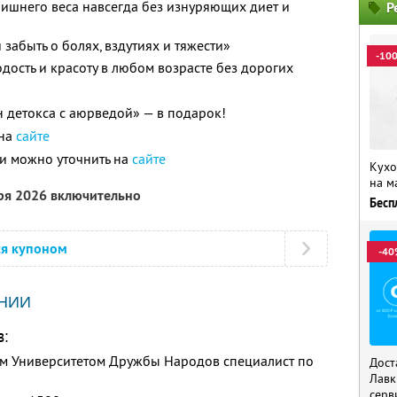
 лишнего веса навсегда без изнуряющих диет и
Р
 забыть о болях, вздутиях и тяжести»
-10
дость и красоту в любом возрасте без дорогих
детокса с аюрведой» — в подарок!
 на
сайте
и можно уточнить на
сайте
Кухо
на м
бря 2026 включительно
Бесп
ся купоном
-40
НИИ
в:
м Университетом Дружбы Народов специалист по
Дост
Лавк
серв