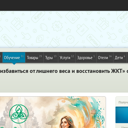
1
31
25
13
12
1
16
6
Обучение
Товары
Туры
Услуги
Здоровье
Отели
Дети
збавиться от лишнего веса и восстановить ЖКТ» о
Получ
Цена