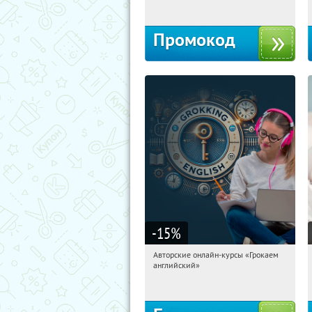
Промокод
-15
%
Авторские онлайн-курсы «Грокаем
00:08:10
Получили:
4
английский»
Россия