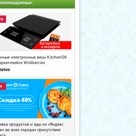
екомендуемые:
0%
нные электронные весы KitchenOK
аркетплейсе Wildberries
латно
%
авка продуктов и еды из «Яндекс
и» во всех городах присутствия
иса