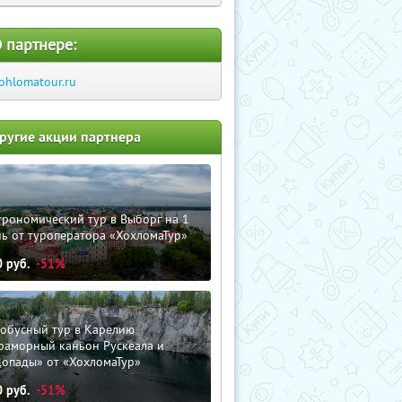
 партнере:
ohlomatour.ru
ругие акции партнера
трономический тур в Выборг на 1
ь от туроператора «ХохломаТур»
0
руб.
-51%
тобусный тур в Карелию
раморный каньон Рускеала и
допады» от «ХохломаТур»
0
руб.
-51%