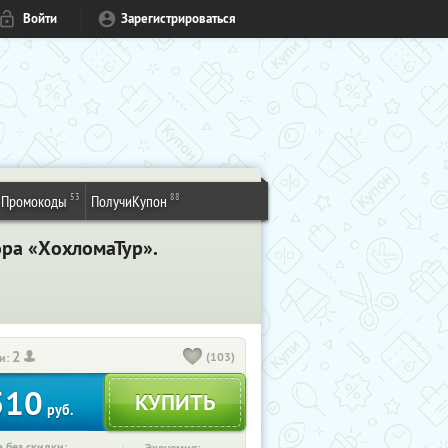
Войти
Зарегистрироваться
53
88
Промокоды
ПолучиКупон
ора «ХохломаТур».
2
(103)
и:
510
руб.
 без скидки: