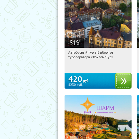
-51
%
Автобусный тур в Выборг от
10:10:18
Купили:
9
туроператора «ХохломаТур»
Сенная площадь
420
руб.
4230
руб.