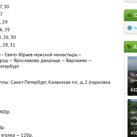
7, 30
27
О
5, 29
h
26, 29
3, 26, 30
4, 28, 31
Д
 — Свято-Юрьев мужской монастырь —
род — Ярославово дворище — Варлаамо —
Петербург
Гас
ден
пы: Санкт-Петербург, Казанская пл., д. 2 (парковка
62
900р.
Ав
«М
во
0р.
45
уголка — 120р.