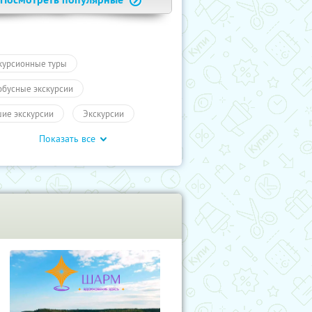
курсионные туры
обусные экскурсии
ие экскурсии
Экскурсии
Показать все
ы
Другие города России
влечения