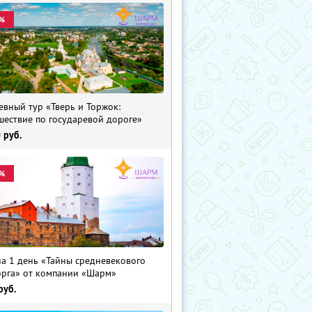
%
евный тур «Тверь и Торжок:
шествие по государевой дороге»
0
руб.
%
на 1 день «Тайны средневекового
рга» от компании «Шарм»
руб.