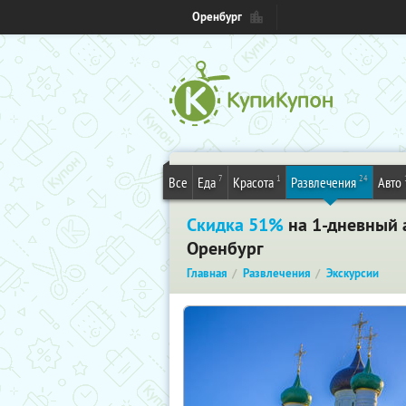
Оренбург
7
1
24
Все
Еда
Красота
Развлечения
Авто
Скидка 51%
на 1-дневный 
Оренбург
Главная
Развлечения
Экскурсии