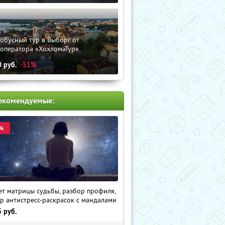
обусный тур в Выборг от
роператора «ХохломаТур»
0
руб.
-51%
екомендуемые:
%
ет матрицы судьбы, разбор профиля,
р антистресс-раскрасок с мандалами
5
руб.