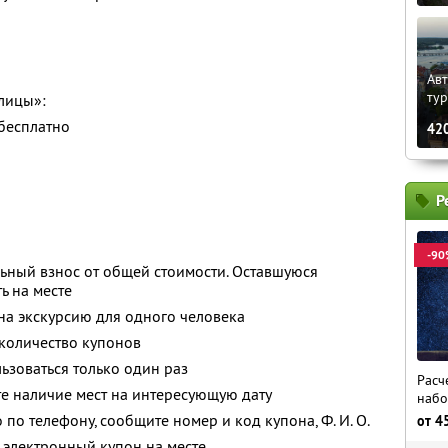
Авт
ту
лицы»:
 бесплатно
42
Р
-90
ьный взнос от общей стоимости. Оставшуюся
ь на месте
 на экскурсию для одного человека
количество купонов
зоваться только один раз
Расч
е наличие мест на интересующую дату
набо
о по телефону, сообщите номер и код купона,
Ф. И. О.
от
4
 электронный купон на месте