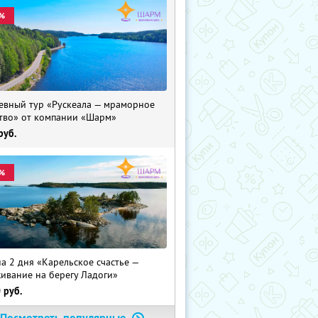
%
евный тур «Рускеала — мраморное
тво» от компании «Шарм»
руб.
%
на 2 дня «Карельское счастье —
ивание на берегу Ладоги»
0
руб.
Посмотреть популярные