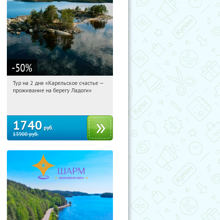
-50
%
Тур на 2 дня «Карельское счастье —
10:10:18
Купили:
39
проживание на берегу Ладоги»
Достоевская
1740
руб.
13900
руб.