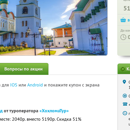
5
До ко
Вопросы по акции
К
а для
IOS
или
Android
и покажите купон с экрана
од
от туроператора
«ХохломаТур»
месте: 2040р. вместо 5190р. Скидка 51%