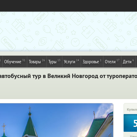
1
31
26
13
14
1
17
6
Обучение
Товары
Туры
Услуги
Здоровье
Отели
Дети
автобусный тур в Великий Новгород от туроперат
Купил
Цена