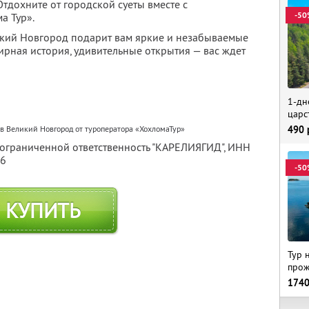
тдохните от городской суеты вместе с
-50
а Тур».
икий Новгород подарит вам яркие и незабываемые
ирная история, удивительные открытия — вас ждет
1-дн
царс
в Великий Новгород от туроператора «ХохломаТур»
490
 ограниченной ответственность "КАРЕЛИЯГИД",
ИНН
56
-50
КУПИТЬ
Тур 
прож
174