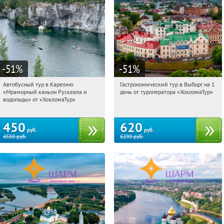
-51
%
-51
%
Автобусный тур в Карелию
Гастрономический тур в Выборг на 1
10:10:18
Купили:
24
10:10:18
Купили:
5
«Мраморный каньон Рускеала и
день от туроператора «ХохломаТур»
Сенная площадь
Сенная площадь
водопады» от «ХохломаТур»
450
620
руб.
руб.
4550
руб.
6290
руб.