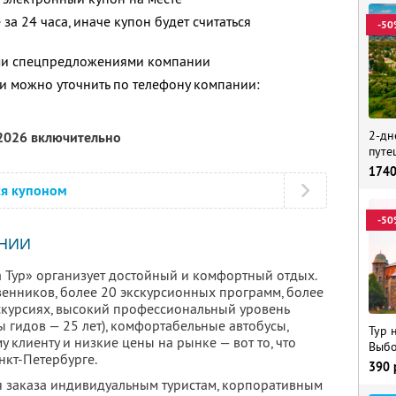
за 24 часа, иначе купон будет считаться
-50
ими спецпредложениями компании
 можно уточнить по телефону компании:
2-дн
 2026 включительно
путе
174
ся купоном
-50
НИИ
 Тур» организует достойный и комфортный отдых.
енников, более 20 экскурсионных программ, более
скурсиях, высокий профессиональный уровень
 гидов — 25 лет), комфортабельные автобусы,
Тур 
клиенту и низкие цены на рынке — вот то, что
Выбо
нкт-Петербурге.
390
ля заказа индивидуальным туристам, корпоративным