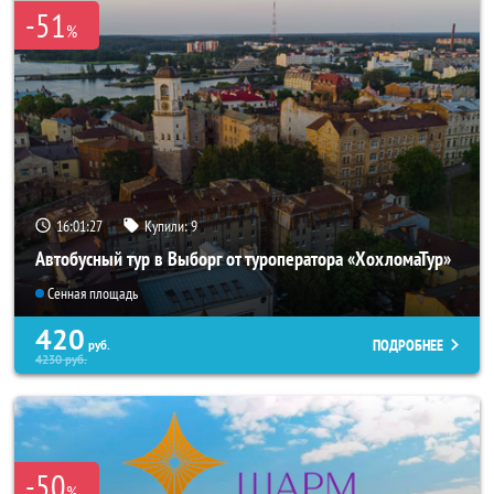
-51
%
16:01:26
Купили:
9
Автобусный тур в Выборг от туроператора «ХохломаТур»
Сенная площадь
420
ПОДРОБНЕЕ
руб.
4230
руб.
-50
%