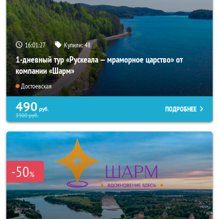
16:01:26
Купили:
48
1-дневный тур «Рускеала — мраморное царство» от
компании «Шарм»
Достоевская
490
ПОДРОБНЕЕ
руб.
3900
руб.
-50
%