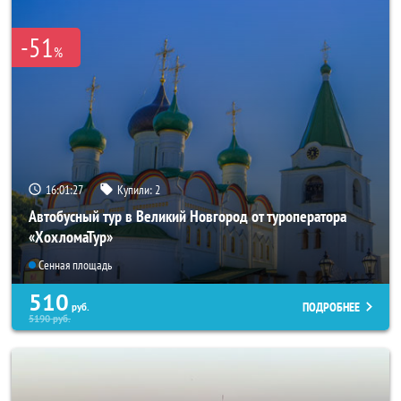
-51
%
16:01:26
Купили:
2
Автобусный тур в Великий Новгород от туроператора
«ХохломаТур»
Сенная площадь
510
ПОДРОБНЕЕ
руб.
5190
руб.