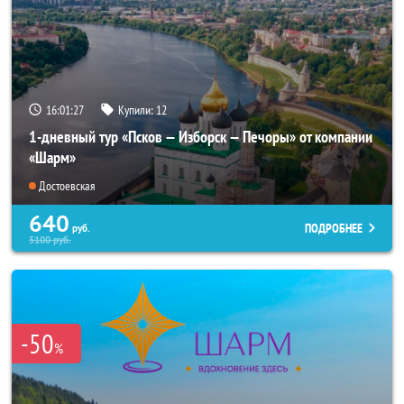
16:01:26
Купили:
12
1-дневный тур «Псков — Изборск — Печоры» от компании
«Шарм»
Достоевская
640
ПОДРОБНЕЕ
руб.
5100
руб.
-50
%