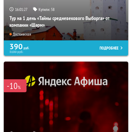
16:01:26
Купили:
58
Тур на 1 день «Тайны средневекового Выборга» от
компании «Шарм»
Достоевская
390
ПОДРОБНЕЕ
руб.
3100
руб.
-10
%