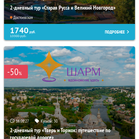
2-дневный тур «Старая Русса и Великий Новгород»
Достоевская
1740
ПОДРОБНЕЕ
руб.
13900
руб.
-50
%
16:01:26
Купили:
30
2-дневный тур «Тверь и Торжок: путешествие по
государевой дороге»