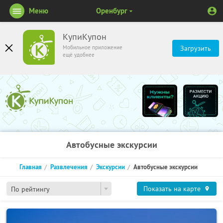
Меню
Оренбург
КупиКупон
Мобильное приложение
Загрузить
ещё удобнее
Автобусные экскурсии
Главная
Развлечения
Экскурсии
Автобусные экскурсии
Показать на карте
По рейтингу