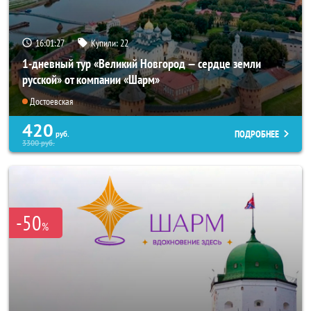
16:01:26
Купили:
22
1-дневный тур «Великий Новгород — сердце земли
русской» от компании «Шарм»
Достоевская
420
ПОДРОБНЕЕ
руб.
3300
руб.
-50
%