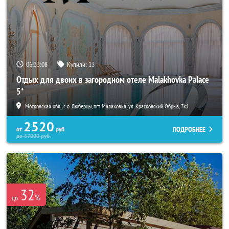
06:33:07
Купили:
13
Отдых для двоих в загородном отеле Malakhovka Palace
5*
Московская обл., г. о. Люберцы, пгт Малаховка, ул. Красковский Обрыв, 7к1
2520
ПОДРОБНЕЕ
от
руб.
до
57000
руб.
32
%
до