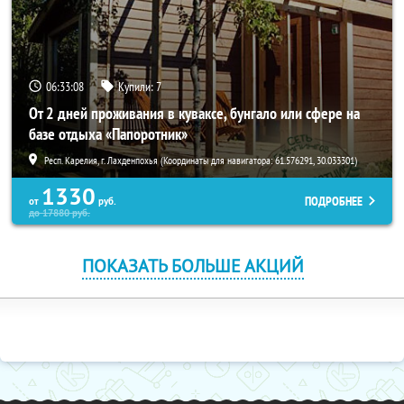
06:33:07
Купили:
7
От 2 дней проживания в куваксе, бунгало или сфере на
базе отдыха «Папоротник»
Респ. Карелия, г. Лахденпохья (Координаты для навигатора: 61.576291, 30.033301)
1330
ПОДРОБНЕЕ
от
руб.
до
17880
руб.
ПОКАЗАТЬ БОЛЬШЕ АКЦИЙ