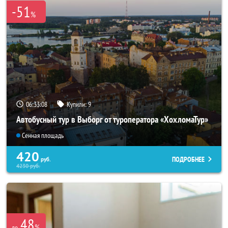
-51
%
06:33:07
Купили:
9
Автобусный тур в Выборг от туроператора «ХохломаТур»
Сенная площадь
420
ПОДРОБНЕЕ
руб.
4230
руб.
48
%
до