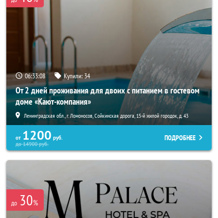
06:33:07
Купили:
34
От 2 дней проживания для двоих с питанием в гостевом
доме «Кают-компания»
Ленинградская обл., г. Ломоносов, Сойкинская дорога, 15-й жилой городок, д. 43
1200
ПОДРОБНЕЕ
от
руб.
до
14900
руб.
30
%
до