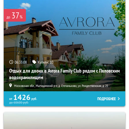
37
%
до
06:33:07
Купили:
10
Отдых для двоих в Avrora Family Club рядом с Пяловским
водохранилищем
Московская обл., Мытищинский р-н, д. Степаньково, ул. Рождественская, д. 25
1426
ПОДРОБНЕЕ
от
руб.
до
60600
руб.