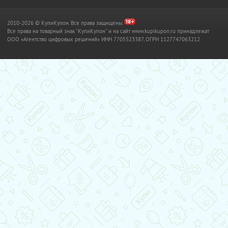
2010-2026 © КупиКупон. Все права защищены.
Все права на товарный знак "КупиКупон" и на сайт www.kupikupon.ru принадлежат
OOO «Агентство цифровых решений» ИНН 7705523387, ОГРН 1127747063212