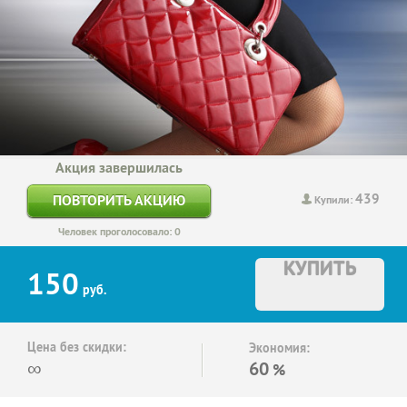
Акция завершилась
439
ПОВТОРИТЬ АКЦИЮ
Купили:
Человек проголосовало: 0
КУПИТЬ
150
руб.
Цена без скидки:
Экономия:
∞
60
%