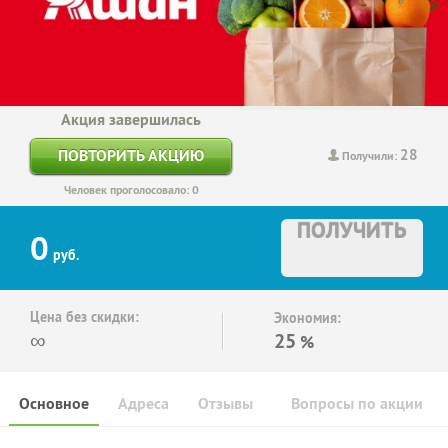
Акция завершилась
28
ПОВТОРИТЬ АКЦИЮ
Получили:
Человек проголосовало: 0
ПОЛУЧИТЬ
0
руб.
Цена без скидки:
Экономия:
∞
25
%
Основное
Адреса
Отзывы
Вопросы по акции