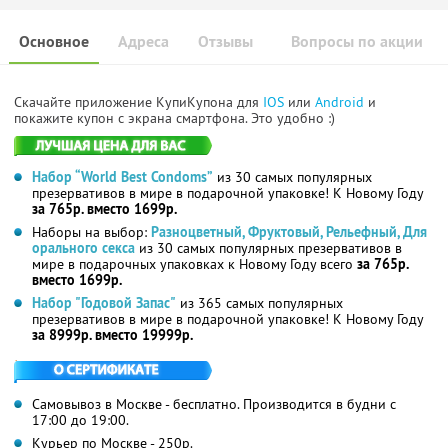
Основное
Адреса
Отзывы
Вопросы по акции
Скачайте приложение КупиКупона для
IOS
или
Android
и
покажите купон с экрана смартфона. Это удобно :)
Набор “World Best Condoms”
из 30 самых популярных
презервативов в мире в подарочной упаковке! К Новому Году
за 765р. вместо 1699р.
Наборы на выбор:
Разноцветный, Фруктовый, Рельефный, Для
орального секса
из 30 самых популярных презервативов в
мире в подарочных упаковках к Новому Году всего
за 765р.
вместо 1699р.
Набор "Годовой Запас"
из 365 самых популярных
презервативов в мире в подарочной упаковке! К Новому Году
за 8999р. вместо 19999р.
Самовывоз в Москве - бесплатно. Производится в будни с
17:00 до 19:00.
Курьер по Москве - 250р.