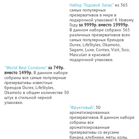
Набор "Годовой Запас"
из 365
самых популярных
презервативов в мире в
подарочной упаковке! К Новому
Году
за 9999р. вместо 19999р.
В данном наборе собрано 365
различных презервативов всех
самых популярных брендов
Durex, LifeStyles, Okamoto,
Sagami, Luxe, Contex, Vizit, Sico,
Masculan в красивой
подарочной упаковке.
“World Best Condoms”
за 749р.
вместо 1499р.
В данном наборе
собраны все самые популярные
презервативы известных
брендов Durex, LifeStyles,
Okamoto в общем количестве 30
штук в стильной черной
упаковке.
“Фруктовый”
. 30
ароматизированных
презервативов. В данном наборе
собраны все
ароматизированные
презервативы со вкусами
банана, клубники, мяты, колы,