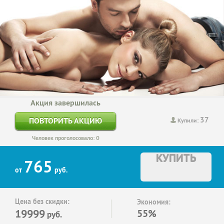
Акция завершилась
37
ПОВТОРИТЬ АКЦИЮ
Купили:
Человек проголосовало: 0
КУПИТЬ
765
от
руб.
Цена без скидки:
Экономия:
19999
55%
руб.