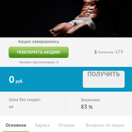
Акция завершилась
179
ПОВТОРИТЬ АКЦИЮ
Получили:
Человек проголосовало: 0
ПОЛУЧИТЬ
0
руб.
Цена без скидки:
Экономия:
∞
83
%
Основное
Адреса
Отзывы
Вопросы по акции