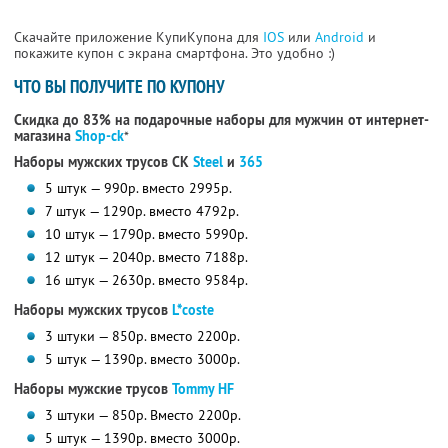
Скачайте приложение КупиКупона для
IOS
или
Android
и
покажите купон с экрана смартфона. Это удобно :)
ЧТО ВЫ ПОЛУЧИТЕ ПО КУПОНУ
Скидка до 83% на подарочные наборы для мужчин от интернет-
магазина
Shop-ck
*
Наборы мужских трусов CK
Steel
и
365
5 штук — 990р. вместо 2995р.
7 штук — 1290р. вместо 4792р.
10 штук — 1790р. вместо 5990р.
12 штук — 2040р. вместо 7188р.
16 штук — 2630р. вместо 9584р.
Наборы мужских трусов
L*coste
3 штуки — 850р. вместо 2200р.
5 штук — 1390р. вместо 3000р.
Наборы мужские трусов
Tommy HF
3 штуки — 850р. Вместо 2200р.
5 штук — 1390р. вместо 3000р.