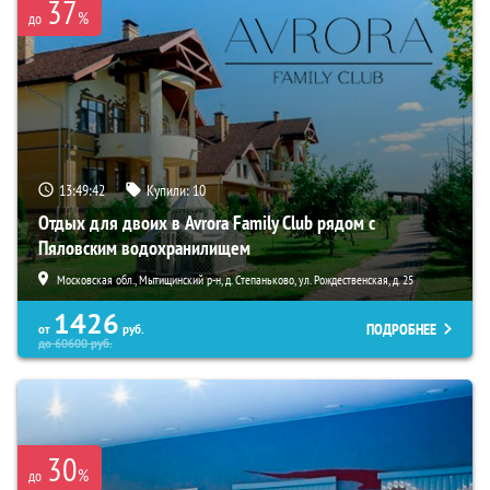
37
%
до
13:49:41
Купили:
10
Отдых для двоих в Avrora Family Club рядом с
Пяловским водохранилищем
Московская обл., Мытищинский р-н, д. Степаньково, ул. Рождественская, д. 25
1426
ПОДРОБНЕЕ
от
руб.
до
60600
руб.
30
%
до