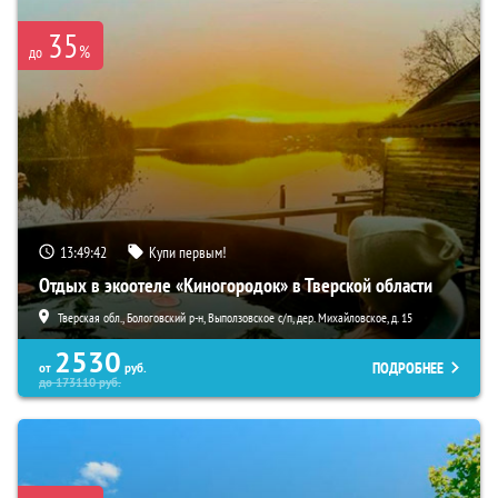
35
%
до
13:49:41
Купи первым!
Отдых в экоотеле «Киногородок» в Тверской области
Тверская обл., Бологовский р-н, Выползовское с/п, дер. Михайловское, д. 15
2530
ПОДРОБНЕЕ
от
руб.
до
173110
руб.