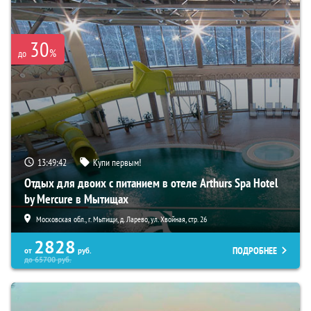
30
%
до
13:49:41
Купи первым!
Отдых для двоих с питанием в отеле Arthurs Spa Hotel
by Mercure в Мытищах
Московская обл., г. Мытищи, д. Ларево, ул. Хвойная, стр. 26
2828
ПОДРОБНЕЕ
от
руб.
до
65700
руб.