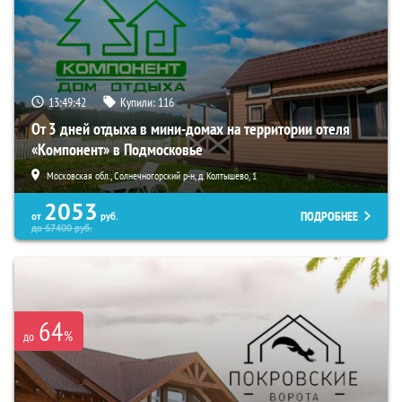
13:49:41
Купили:
116
От 3 дней отдыха в мини-домах на территории отеля
«Компонент» в Подмосковье
Московская обл., Солнечногорский р-н, д. Колтышево, 1
2053
ПОДРОБНЕЕ
от
руб.
до
67400
руб.
64
%
до