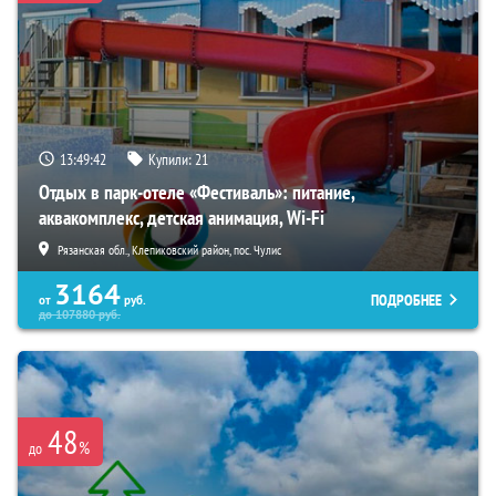
13:49:41
Купили:
21
Отдых в парк-отеле «Фестиваль»: питание,
аквакомплекс, детская анимация, Wi-Fi
Рязанская обл., Клепиковский район, пос. Чулис
3164
ПОДРОБНЕЕ
от
руб.
до
107880
руб.
48
%
до