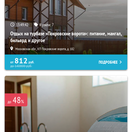
13:49:41
Купили:
7
Отдых на турбазе «Покровские ворота»: питание, мангал,
бильярд и другое
Московская обл., КП Покровские ворота, д. 182
812
ПОДРОБНЕЕ
от
руб.
до
140800
руб.
48
%
до