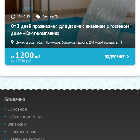
13:49:41
Купили:
34
От 2 дней проживания для двоих с питанием в гостевом
доме «Кают-компания»
Ленинградская обл., г. Ломоносов, Сойкинская дорога, 15-й жилой городок, д. 43
1200
ПОДРОБНЕЕ
от
руб.
до
14900
руб.
Компания
Основное
Публикации о нас
Вакансии
Правила сервиса
Ответы на вопросы