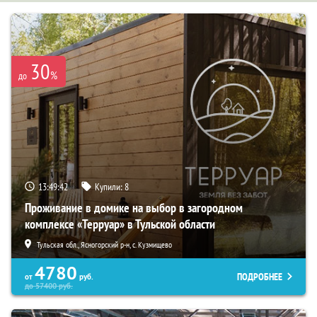
30
%
до
13:49:41
Купили:
8
Проживание в домике на выбор в загородном
комплексе «Терруар» в Тульской области
Тульская обл., Ясногорский р-н, с. Кузмищево
4780
ПОДРОБНЕЕ
от
руб.
до
57400
руб.