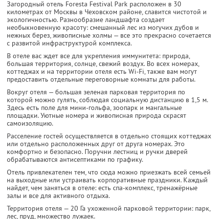
Загородный отель Foresta Festival Park расположен в 30
километрах от Москвы в Чеховском районе, славится чистотой и
экологичностью. Разнообразие ландшафта создает
необыкновенную красоту: смешанный лес из могучих дубов и
нежных берез, живописные холмы — все это прекрасно сочетается
с развитой инфраструктурой комплекса.
В отеле вас ждет все для укрепления иммунитета: природа,
большая территория, солнце, свежий воздух. Во всех номерах,
коттеджах и на территории отеля есть Wi-Fi, также вам могут
предоставить отдельные переговорные комнаты для работы.
Вокруг отеля — большая зеленая парковая территория по
которой можно гулять, соблюдая социальную дистанцию в 1,5 м.
Здесь есть поле для мини-гольфа, зоопарк и мангальные
площадки. Уютные номера и живописная природа скрасят
самоизоляцию.
Расселение гостей осуществляется в отдельно стоящих коттеджах
или отдельно расположенных друг от друга номерах. Это
комфортно и безопасно. Поручни лестниц и ручки дверей
обрабатываются антисептиками по графику.
Отель привлекателен тем, что сюда можно приезжать всей семьей
на выходные или устраивать корпоративные праздники. Каждый
найдет, чем заняться в отеле: есть спа-комплекс, тренажёрные
залы и все для активного отдыха.
Территория отеля — 20 Га ухоженной парковой территории: парк,
лес, пруд, множество лужаек.