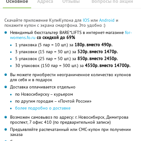
Основное
Адреса
Отзывы
Вопросы по акции
Скачайте приложение КупиКупона для
IOS
или
Android
и
покажите купон с экрана смартфона. Это удобно :)
Невидимый бюстгальтер BARE*LIFTS в интернет-магазине
for-
womens.fo.ru
со скидкой до 69%
1 упаковка (5 пар = 10 шт.) за
180р. вместо 490р.
3 упаковки (15 пар = 30 шт.) за
520р. вместо 1470р.
5 упаковок (25 пар = 50 шт.) за
850р. вместо 2450р.
30 упаковок (150 пар = 300 шт.) за
4550р. вместо 14700р.
Вы можете приобрести неограниченное количество купонов
для себя и в подарок
Доставка оплачивается отдельно
по Новосибирску – курьером
по другим городам – «Почтой России»
более подробно о доставке
Возможен самовывоз по адресу: г. Новосибирск, Димитрова
проспект, 7 офис 410 (по предварительной записи)
Предъявляйте распечатанный или СМС-купон при получении
заказа