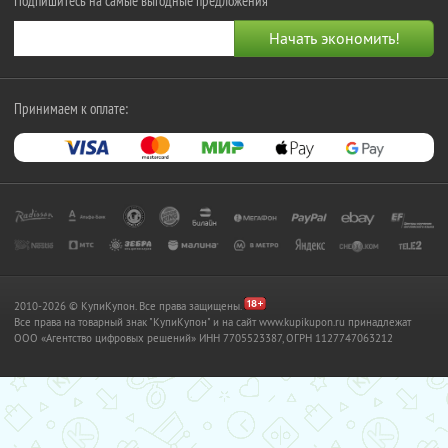
Подпишитесь на самые выгодные предложения
Принимаем к оплате:
2010-2026 © КупиКупон. Все права защищены.
Все права на товарный знак "КупиКупон" и на сайт www.kupikupon.ru принадлежат
OOO «Агентство цифровых решений» ИНН 7705523387, ОГРН 1127747063212