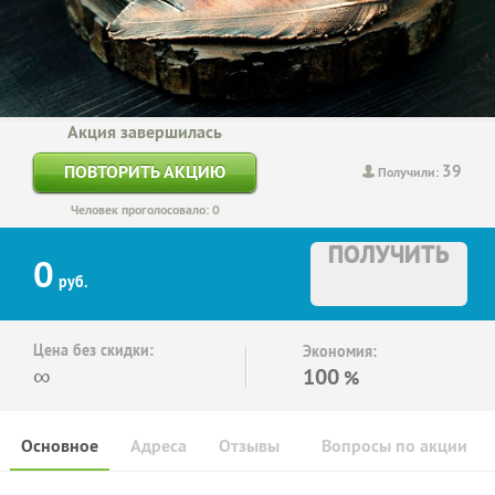
Акция завершилась
39
ПОВТОРИТЬ АКЦИЮ
Получили:
Человек проголосовало: 0
ПОЛУЧИТЬ
0
руб.
Цена без скидки:
Экономия:
∞
100
%
Основное
Адреса
Отзывы
Вопросы по акции