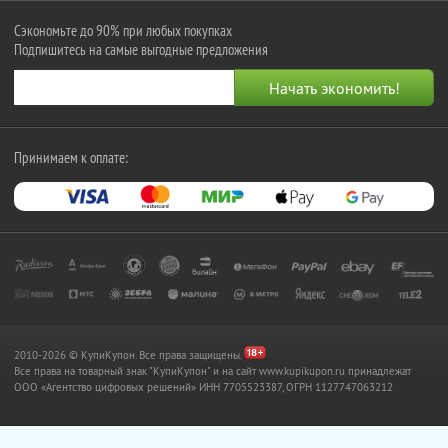
Сэкономьте до 90% при любых покупках
Подпишитесь на самые выгодные предложения
Принимаем к оплате:
2010-2026 © КупиКупон. Все права защищены.
Все права на товарный знак "КупиКупон" и на сайт www.kupikupon.ru принадлежат
OOO «Агентство цифровых решений» ИНН 7705523387, ОГРН 1127747063212