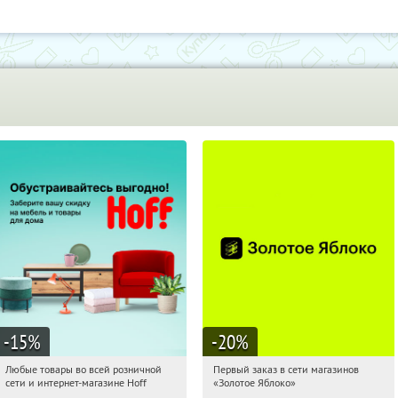
-15
%
-20
%
Любые товары во всей розничной
Первый заказ в сети магазинов
09:23:56
Получили:
83
09:23:56
Получи первым!
сети и интернет-магазине Hoff
«Золотое Яблоко»
Москва, 1-й Волоколамский проезд,
Россия