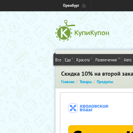
Оренбург
6
1
24
Все
Еда
Красота
Развлечения
Авто
Скидка 10% на второй зак
Главная
Товары
Продукты