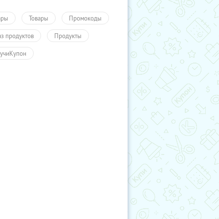
ары
Товары
Промокоды
аз продуктов
Продукты
учиКупон