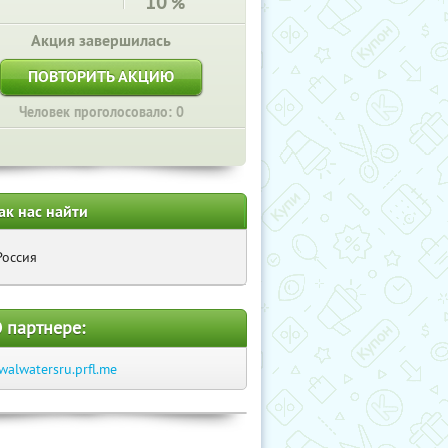
10
%
Акция завершилась
ПОВТОРИТЬ АКЦИЮ
Человек проголосовало: 0
ак нас найти
Россия
 партнере:
walwatersru.prfl.me