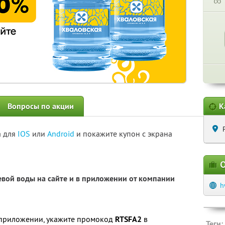
∞
Вопросы по акции
К
а для
IOS
или
Android
и покажите купон с экрана
О
евой воды на сайте и в приложении от компании
h
приложении, укажите промокод
RTSFA2
в
Теги: