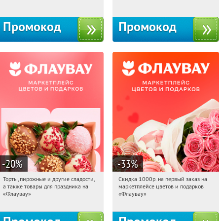
10с1
Промокод
Промокод
-20
%
-33
%
Торты, пирожные и другие сладости,
Скидка 1000р. на первый заказ на
09:23:56
Получили:
6
09:23:56
Получили:
18
а также товары для праздника на
маркетплейсе цветов и подарков
Россия
Россия
«Флаувау»
«Флаувау»