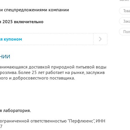
ими спецпредложениями компании
Тов
я 2025 включительно
Зак
Пол
ся купоном
НИИ
занимающаяся доставкой природной питьевой воды
озлива. Более 25 лет работает на рынке, заслужив
ного и добросовестного поставщика.
я лаборатория.
 ограниченной ответственностью "Перфлюенс",
ИНН
57