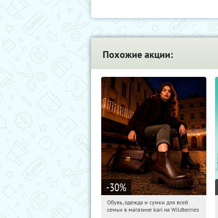
Похожие акции:
-30
%
Обувь, одежда и сумки для всей
09:23:56
Получили:
32
семьи в магазине kari на Wildberries
Россия