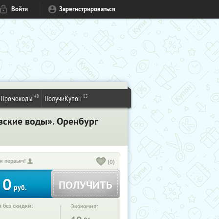
Войти
Зарегистрироваться
48
83
Промокоды
ПолучиКупон
вские воды». Оренбург
и первым!
(0)
0
ПОЛУЧИТЬ
руб.
 без скидки:
Экономия: