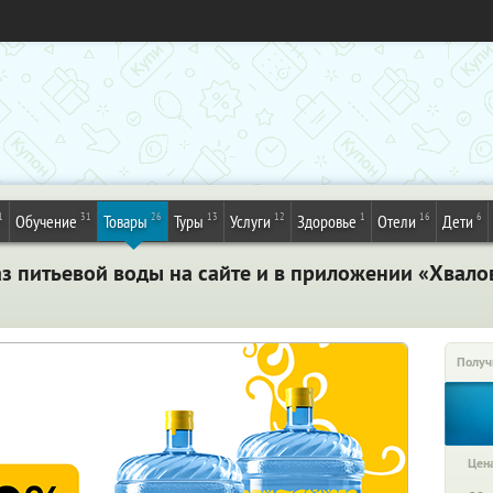
1
31
26
13
12
1
16
6
Обучение
Товары
Туры
Услуги
Здоровье
Отели
Дети
аз питьевой воды на сайте и в приложении «Хвало
Получ
Цена