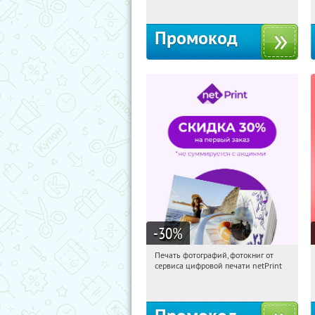
Промокод
-30
%
Печать фотографий, фотокниг от
09:23:56
Получили:
4
сервиса цифровой печати netPrint
Россия