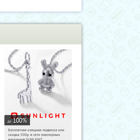
100
%
до
Бесплатная изящная подвеска или
09:23:56
Получили:
74
скидка 500р. в сети ювелирных
Россия
магазинов SUNLIGHT