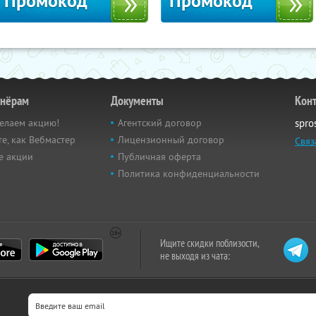
Промокод
Промокод
тнёрам
Документы
Кон
елаем акцию!
Агентский договор
spro
е, как Вебмастер
Лицензионный договор
Связ
е акции
Публичная оферта
Политика конфиденциальности
Ищите скидки поблизости,
не выходя из чата: