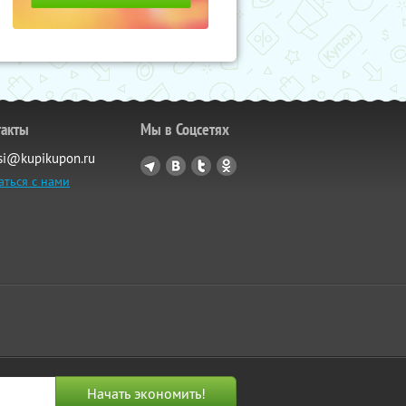
такты
Мы в Соцсетях
si@kupikupon.ru
аться с нами