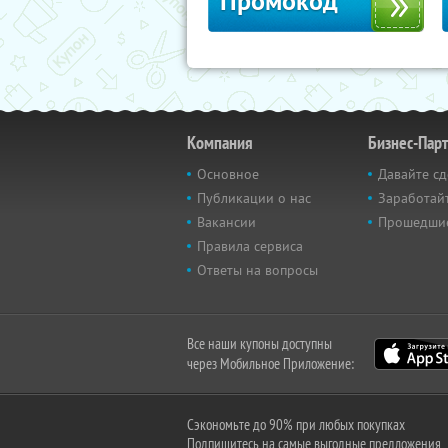
Промокод
Компания
Бизнес-Пар
Основное
Давайте сд
Публикации о нас
Заработайт
Вакансии
Прошедши
Правила сервиса
Ответы на вопросы
Все наши купоны доступны
через Мобильное Приложение:
Сэкономьте до 90% при любых покупках
Подпишитесь на самые выгодные предложения