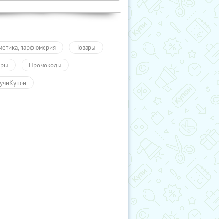
метика, парфюмерия
Товары
ары
Промокоды
учиКупон