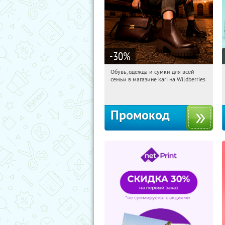
-30
%
Обувь, одежда и сумки для всей
08:51:31
Получили:
30
семьи в магазине kari на Wildberries
Россия
Промокод