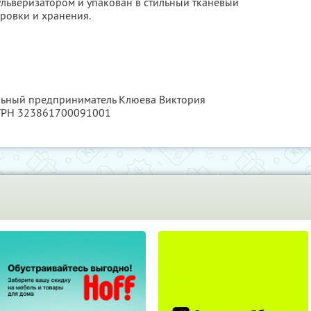
льверизатором и упакован в стильный тканевый
ровки и хранения.
альный предприниматель Клюева Виктория
ОГРН 323861700091001