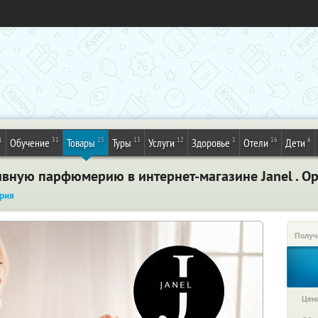
1
31
25
13
12
1
16
6
Обучение
Товары
Туры
Услуги
Здоровье
Отели
Дети
ивную парфюмерию в интернет-магазине Janel . О
рия
Получ
Цена