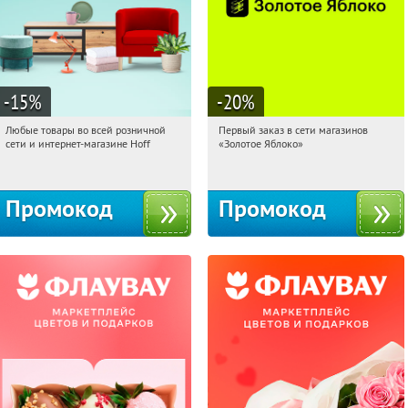
-15
%
-20
%
Любые товары во всей розничной
Первый заказ в сети магазинов
08:51:31
Получили:
83
08:51:31
Получи первым!
сети и интернет-магазине Hoff
«Золотое Яблоко»
Москва, 1-й Волоколамский проезд,
Россия
10с1
Промокод
Промокод