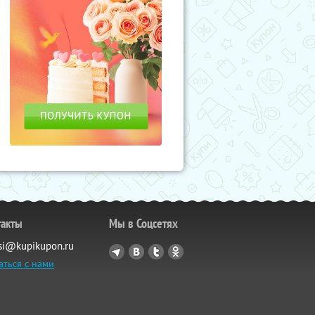
такты
Мы в Соцсетях
si@kupikupon.ru
аться с нами