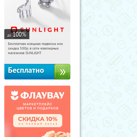
100
%
до
Бесплатная изящная подвеска или
08:51:31
Получили:
73
скидка 500р. в сети ювелирных
Россия
магазинов SUNLIGHT
Бесплатно