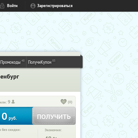
Войти
Зарегистрироваться
48
83
Промокоды
ПолучиКупон
ренбург
9
(0)
или:
0
ПОЛУЧИТЬ
руб.
 без скидки:
Экономия: