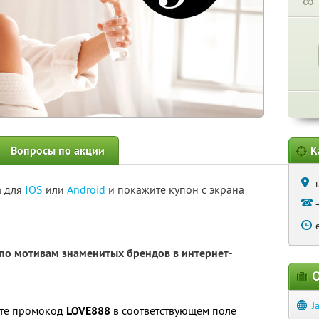
∞
Вопросы по акции
К
а для
IOS
или
Android
и покажите купон с экрана
о мотивам знаменитых брендов в интернет-
О
J
ите промокод
LOVE888
в соответствующем поле