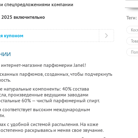
ими спецпредложениями компании
а 2025 включительно
Теги:
Кос
ся купоном
Тов
Пол
НИИ
 интернет-магазине парфюмерии Janel!
сканных парфюмов, созданных, чтобы подчеркнуть
ость.
е натуральные компоненты: 40% состава
сла, произведенные ведущими заводами
остальные 60% — чистый парфюмерный спирт.
и соответствует высоким международным
ти.
ах с удобной системой распыления. На коже
постепенно раскрываясь и меняя свое звучание.