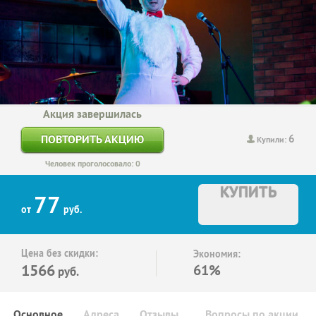
Акция завершилась
6
ПОВТОРИТЬ АКЦИЮ
Купили:
Человек проголосовало: 0
КУПИТЬ
77
от
руб.
Цена без скидки:
Экономия:
1566
61%
руб.
Основное
Адреса
Отзывы
Вопросы по акции