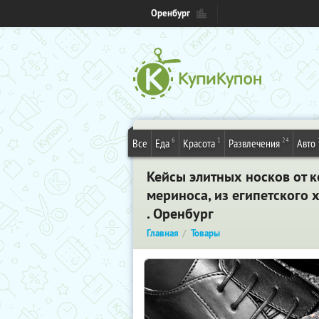
Оренбург
6
1
24
Все
Еда
Красота
Развлечения
Авто
Кейсы элитных носков от к
мериноса, из египетского 
. Оренбург
Главная
Товары