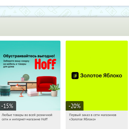
-15
%
-20
%
Любые товары во всей розничной
Первый заказ в сети магазинов
20:38:30
Получили:
83
20:38:30
Получи первым!
сети и интернет-магазине Hoff
«Золотое Яблоко»
Москва, 1-й Волоколамский проезд,
Россия
10с1