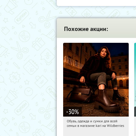
Похожие акции:
-30
%
Обувь, одежда и сумки для всей
20:38:30
Получили:
30
семьи в магазине kari на Wildberries
Россия