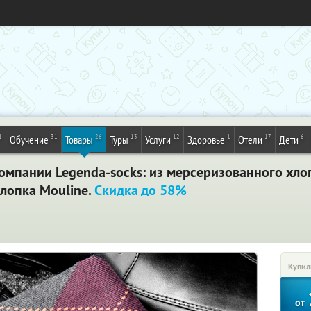
1
31
26
13
12
1
17
6
Обучение
Товары
Туры
Услуги
Здоровье
Отели
Дети
омпании Legenda-socks: из мерсеризованного хлоп
хлопка Mouline.
Скидка до 58%
Купил
от