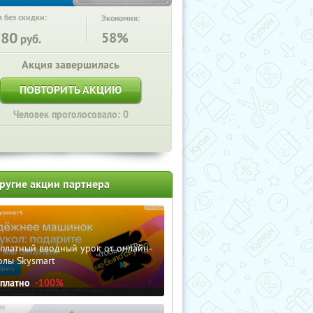
 без скидки:
Экономия:
780
58%
руб.
Акция завершилась
ПОВТОРИТЬ АКЦИЮ
Человек проголосовало: 0
ругие акции партнера
сплатный вводный урок от онлайн-
олы Skysmart
сплатно
-100%