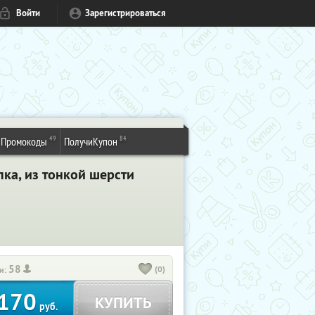
Войти
Зарегистрироваться
49
84
Промокоды
ПолучиКупон
ка, из тонкой шерсти
58
(0)
и:
170
КУПИТЬ
руб.