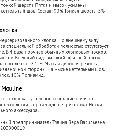
тонкой шерсти. Пятка и мысок усилены
еттельный шов. Состав: 90% Тонкая шерсть , 5%
 хлопка
мерсеризованного хлопка. По внешнему виду
за специальной обработки полностью отсутствует
ие. В 4 раза прочнее обычных хлопковых носков.
тышков. Внешний вид: высокий офисный носок.
а паголенка - 27 см. Мягкая двойная резинка,
 изнаночной стороны. На мыске кеттельный шов.
опок, 10% Полиамид.
 Mouline
кого хлопка - успешное сочетание стиля от
х технологий в производстве трикотажа. Носки
ьного аксессуара.
льный предприниматель Тявина Вера Васильевна,
2203900019