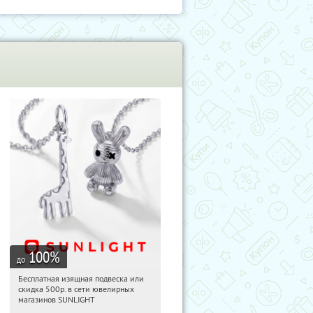
100
%
до
Бесплатная изящная подвеска или
20:38:30
Получили:
73
скидка 500р. в сети ювелирных
Россия
магазинов SUNLIGHT