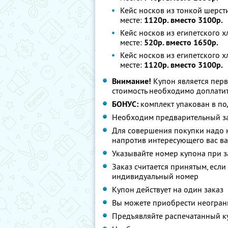
Кейс носков из тонкой шерсти
месте:
1120р. вместо 3100р.
Кейс носков из египетского х
месте:
520р. вместо 1650р.
Кейс носков из египетского х
месте:
1120р. вместо 3100р.
Внимание!
Купон является пер
стоимость необходимо доплатит
БОНУС:
комплект упакован в п
Необходим предварительный з
Для совершения покупки надо н
напротив интересующего вас в
Указывайте номер купона при з
Заказ считается принятым, если
индивидуальный номер
Купон действует на один заказ
Вы можете приобрести неограни
Предъявляйте распечатанный к