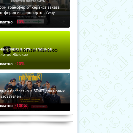
ой трансфер от сервиса заказа
нсферов из аэропортов i'way
сплатно
-10%
вый заказ в сети магазинов
олотое Яблоко»
сплатно
-20%
дней бесплатно в START для новых
льзователей
сплатно
-100%