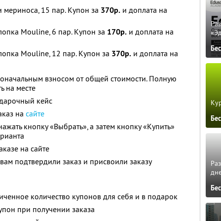
 мериноса, 15 пар. Купон за
370р.
и доплата на
Ра
лопка Mouline, 6 пар. Купон за
170р.
и доплата на
«Э
Бе
лопка Mouline, 12 пар. Купон за
370р.
и доплата на
воначальным взносом от общей стоимости. Полную
ь на месте
одарочный кейс
Кур
аказ на
сайте
Бе
ажать кнопку «Выбрать», а затем кнопку «Купить»
арианта
аказе на сайте
 вам подтвердили заказ и присвоили заказу
Ра
дне
Бе
ченное количество купонов для себя и в подарок
упон при получении заказа