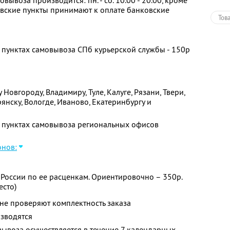
вывоза производится: пн. - сб. 10.00 - 20.00, кроме
овские пункты принимают к оплате банковские
Тов
в пунктах самовывоза СПб курьерской службы - 150р
Новгороду, Владимиру, Туле, Калуге, Рязани, Твери,
рянску, Вологде, Иваново, Екатеринбургу и
в пунктах самовывоза региональных офисов
онов:
России по ее расценкам. Ориентировочно – 350р.
есто)
не проверяют комплектность заказа
изводятся
вывоза осуществляется в течение 7 календарных