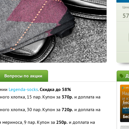
Цена
5
Вопросы по акции
Д
ании
Legenda-socks
.
Скидка до 58%
ного хлопка, 15 пар. Купон за
370р.
и доплата на
Бе
шк
ного хлопка, 30 пар. Купон за
720р.
и доплата на
Бе
 мериноса, 9 пар. Купон за
250р.
и доплата на