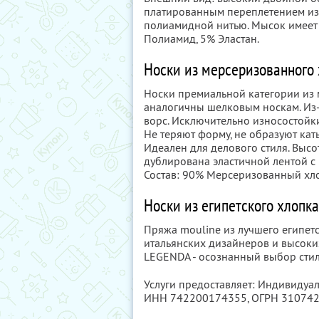
платированным переплетением из 
полиамидной нитью. Мысок имеет к
Полиамид, 5% Эластан.
Носки из мерсеризованного
Носки премиальной категории из 
аналогичны шелковым носкам. Из-
ворс. Исключительно износостойк
Не теряют форму, не образуют ка
Идеален для делового стиля. Высот
дублирована эластичной лентой с
Состав: 90% Мерсеризованный хл
Носки из египетского хлопка
Пряжа mouline из лучшего египетс
итальянских дизайнеров и высоки
LEGENDA - осознанный выбор стил
Услуги предоставляет: Индивидуа
ИНН 742200174355
, ОГРН 31074