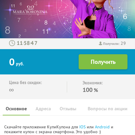
29
:
:
Получили:
0
руб.
Цена без скидки:
Экономия:
∞
100
%
Основное
Адреса
Отзывы
Вопросы по акции
Скачайте приложение КупиКупона для
IOS
или
Android
и
покажите купон с экрана смартфона. Это удобно :)