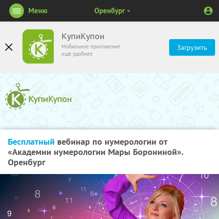
Меню
Оренбург
КупиКупон
Мобильное приложение
Загрузить
ещё удобнее
Бесплатный
вебинар по нумерологии от
«Академии нумерологии Мары Борониной».
Оренбург