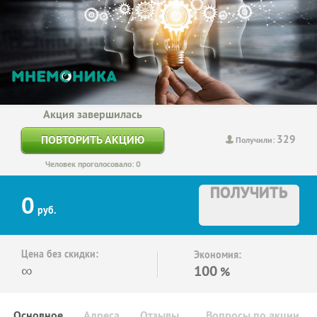
Акция завершилась
329
ПОВТОРИТЬ АКЦИЮ
Получили:
Человек проголосовало: 0
ПОЛУЧИТЬ
0
руб.
Цена без скидки:
Экономия:
∞
100
%
Основное
Адреса
Отзывы
Вопросы по акции