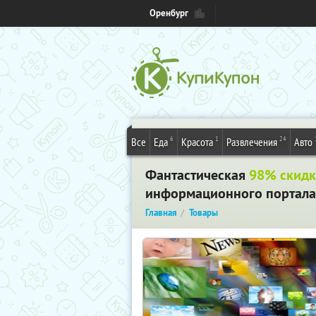
Оренбург
6
1
24
Все
Еда
Красота
Развлечения
Авто
Фантастическая
98% скидк
информационного портала о
Главная
Товары