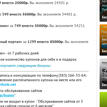
Бро
9 вместо
25000р.
Вы экономите 24501 р.
ино
Пу
а
599 вместо
35000р.
Вы экономите 34401 р.
Бе
азин»
за
749 вместо
35000р.
Вы экономите 34251
Бе
нный портал»
за
1299 вместо
85000р.
Вы экономите
шк
Бе
юч - от 7 рабочих дней
ое количество купонов для себя и в подарок
получаете следующие бонусы:
Ра
пись и консультация по телефону (383) 266-33-64;
«Э
явление распечатанного купона на месте или его
fosib.net
Бе
 по обслуживанию cайтов
hp/kupon
"
 не входит в купон : "Обслуживание сайтов от 3
ка сайтов сроком от 6 месяцев"