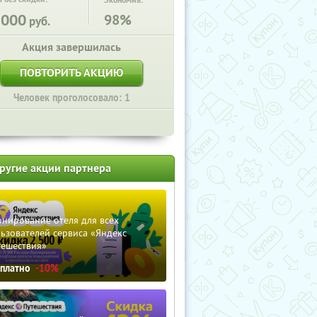
Экономия:
5000
98%
руб.
Акция завершилась
ПОВТОРИТЬ АКЦИЮ
Человек проголосовало: 1
ругие акции партнера
нирование отеля для всех
ьзователей сервиса «Яндекс
тешествия»
сплатно
-10%