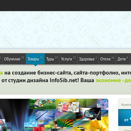
1
31
26
13
12
1
16
6
Обучение
Товары
Туры
Услуги
Здоровье
Отели
Дети
а
на создание бизнес-сайта, сайта-портфолио, инт
т студии дизайна InfoSib.net! Ваша
экономия - до
Купил
от
Цена