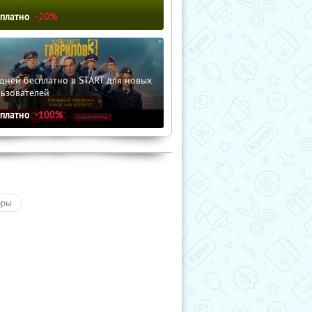
сплатно
-20%
дней бесплатно в START для новых
льзователей
сплатно
-100%
ары