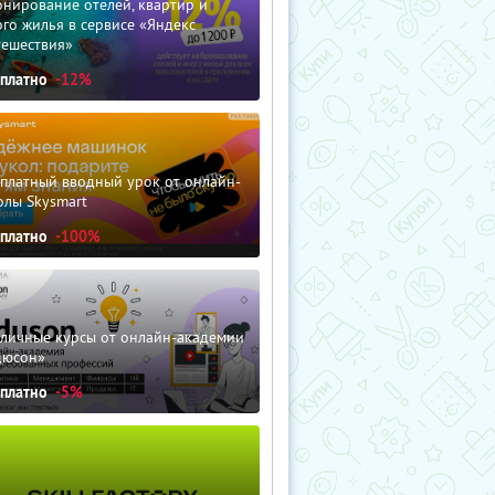
нирование отелей, квартир и
го жилья в сервисе «Яндекс
тешествия»
сплатно
-12%
сплатный вводный урок от онлайн-
олы Skysmart
сплатно
-100%
зличные курсы от онлайн-академии
дюсон»
сплатно
-5%