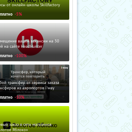
сы от онлайн-школы Skillfactory
сплатно
-5%
змещение вашей вакансии на 30
й на сайте HeadHunter
сплатно
-100%
ой трансфер от сервиса заказа
нсферов из аэропортов i'way
сплатно
-10%
вый заказ в сети магазинов
олотое Яблоко»