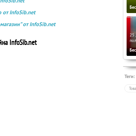
nfoSib.net
Бе
от InfoSib.net
агазин” от InfoSib.net
25 
по
на InfoSib.net
Бе
Теги:
Тов