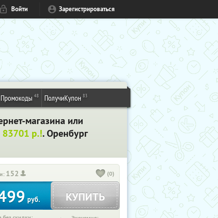
Войти
Зарегистрироваться
48
83
Промокоды
ПолучиКупон
ернет-магазина или
 83701 р.!
. Оренбург
152
(0)
и:
499
КУПИТЬ
руб.
 без скидки: