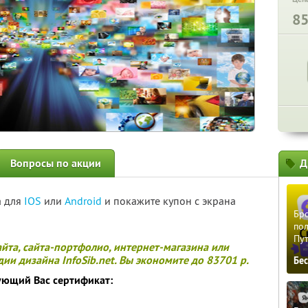
8
Вопросы по акции
Д
а для
IOS
или
Android
и покажите купон с экрана
Бро
пол
Пу
айта, сайта-портфолио, интернет-магазина или
ии дизайна InfoSib.net. Вы экономите до 83701 р.
Бе
ующий Вас сертификат: