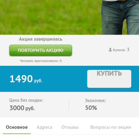
Акция завершилась
3
ПОВТОРИТЬ АКЦИЮ
Купили:
Человек проголосовало: 0
КУПИТЬ
1490
руб.
Цена без скидки:
Экономия:
3000
50%
руб.
Основное
Адреса
Отзывы
Вопросы по акции