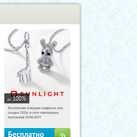
100
%
до
Бесплатная изящная подвеска или
07:32:56
Получили:
73
скидка 500р. в сети ювелирных
Россия
магазинов SUNLIGHT
Бесплатно