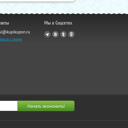
такты
Мы в Соцсетях
si@kupikupon.ru
аться с нами