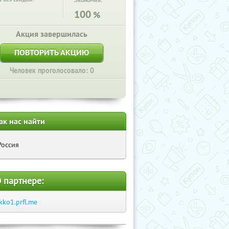
Экономия:
100
%
Акция завершилась
ПОВТОРИТЬ АКЦИЮ
Человек проголосовало: 0
ак нас найти
Россия
 партнере:
kko1.prfl.me