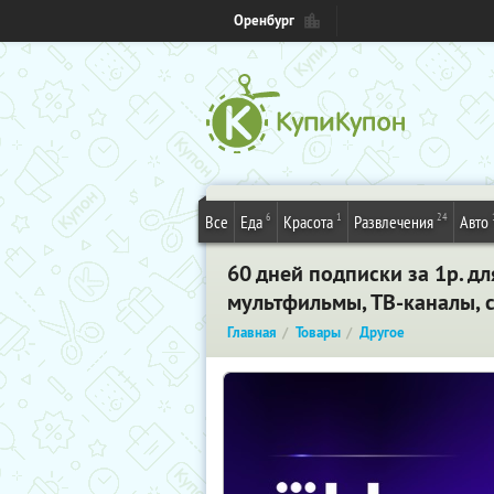
Оренбург
6
1
24
Все
Еда
Красота
Развлечения
Авто
60 дней подписки за 1р. д
мультфильмы, ТВ-каналы, 
Главная
Товары
Другое