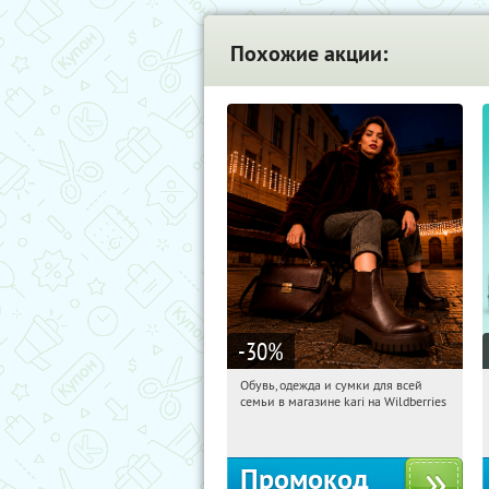
Похожие акции:
-30
%
Обувь, одежда и сумки для всей
07:32:56
Получили:
31
семьи в магазине kari на Wildberries
Россия
Промокод