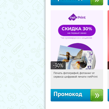
-30
%
Печать фотографий, фотокниг от
07:32:56
Получили:
4
сервиса цифровой печати netPrint
Россия
Промокод