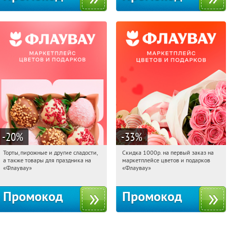
-20
%
-33
%
Торты, пирожные и другие сладости,
Скидка 1000р. на первый заказ на
07:32:56
Получили:
6
07:32:56
Получили:
18
а также товары для праздника на
маркетплейсе цветов и подарков
Россия
Россия
«Флаувау»
«Флаувау»
Промокод
Промокод