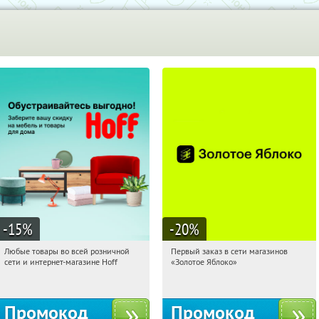
-15
%
-20
%
Любые товары во всей розничной
Первый заказ в сети магазинов
07:32:56
Получили:
83
07:32:56
Получи первым!
сети и интернет-магазине Hoff
«Золотое Яблоко»
Москва, 1-й Волоколамский проезд,
Россия
10с1
Промокод
Промокод