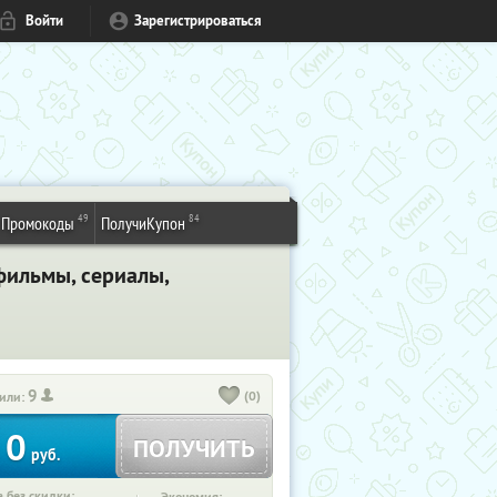
Войти
Зарегистрироваться
49
84
Промокоды
ПолучиКупон
фильмы, сериалы,
9
(0)
или:
0
ПОЛУЧИТЬ
руб.
 без скидки: