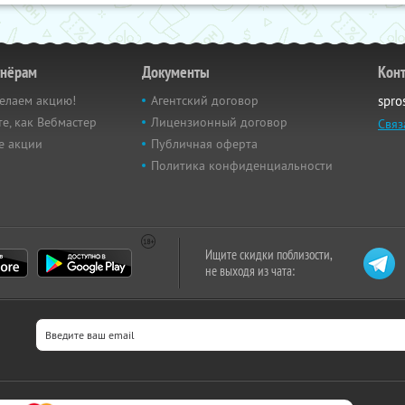
тнёрам
Документы
Кон
елаем акцию!
Агентский договор
spro
е, как Вебмастер
Лицензионный договор
Связ
е акции
Публичная оферта
Политика конфиденциальности
Ищите скидки поблизости,
не выходя из чата: