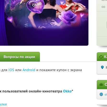
∞
Вопросы по акции
К
а для
IOS
или
Android
и покажите купон с экрана
О
ых пользователей онлайн-кинотеатра
Okko
*
o
ылке