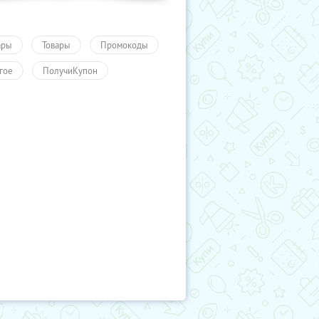
ары
Товары
Промокоды
гое
ПолучиКупон