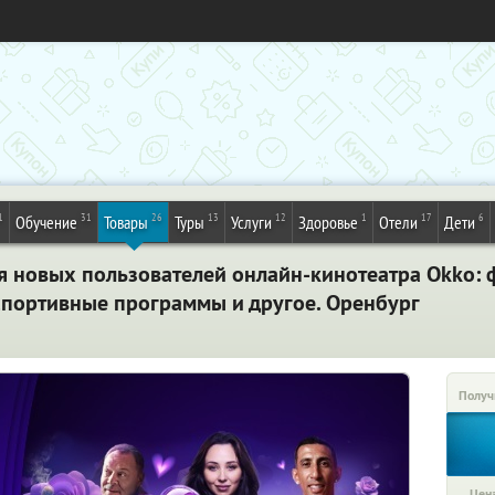
1
31
26
13
12
1
17
6
Обучение
Товары
Туры
Услуги
Здоровье
Отели
Дети
ля новых пользователей онлайн-кинотеатра Okko: 
спортивные программы и другое. Оренбург
Получ
Цена