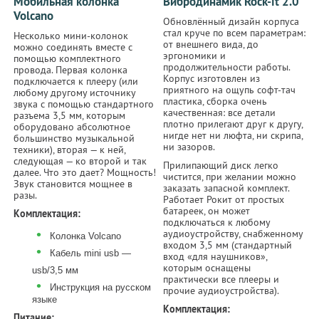
Мобильная колонка
Вибродинамик Rock-it 2.0
Volcano
Обновлённый дизайн корпуса
стал круче по всем параметрам:
Несколько мини-колонок
от внешнего вида, до
можно соединять вместе с
эргономики и
помощью комплектного
продолжительности работы.
провода. Первая колонка
Корпус изготовлен из
подключается к плееру (или
приятного на ощупь софт-тач
любому другому источнику
пластика, сборка очень
звука с помощью стандартного
качественная: все детали
разъема 3,5 мм, которым
плотно прилегают друг к другу,
оборудовано абсолютное
нигде нет ни люфта, ни скрипа,
большинство музыкальной
ни зазоров.
техники), вторая — к ней,
следующая — ко второй и так
Прилипающий диск легко
далее. Что это дает? Мощность!
чистится, при желании можно
Звук становится мощнее в
заказать запасной комплект.
разы.
Работает Рокит от простых
батареек, он может
Комплектация:
подключаться к любому
•
аудиоустройству, снабженному
Колонка Volcano
входом 3,5 мм (стандартный
•
Кабель mini usb —
вход «для наушников»,
которым оснащены
usb/3,5 мм
практически все плееры и
•
Инструкция на русском
прочие аудиоустройства).
языке
Комплектация:
Питание: