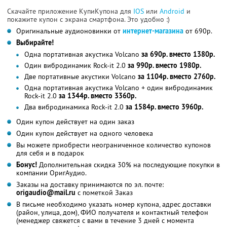
Скачайте приложение КупиКупона для
IOS
или
Android
и
покажите купон с экрана смартфона. Это удобно :)
Оригинальные аудионовинки от
интернет-магазина
от 690р.
Выбирайте!
Одна портативная акустика Volcano
за 690р. вместо 1380р.
Один вибродинамик Rock-it 2.0
за 990р. вместо 1980р.
Две портативные акустики Volcano
за 1104р. вместо 2760р.
Одна портативная акустика Volcano + один вибродинамик
Rock-it 2.0
за 1344р. вместо 3360р.
Два вибродинамика Rock-it 2.0
за 1584р. вместо 3960р.
Один купон действует на один заказ
Один купон действует на одного человека
Вы можете приобрести неограниченное количество купонов
для себя и в подарок
Бонус!
Дополнительная скидка 30% на последующие покупки в
компании ОригАудио.
Заказы на доставку принимаются по эл. почте:
origaudio@mail.ru
с пометкой Заказ
В письме необходимо указать номер купона, адрес доставки
(район, улица, дом), ФИО получателя и контактный телефон
(менеджер свяжется с вами в течение 3 дней с момента